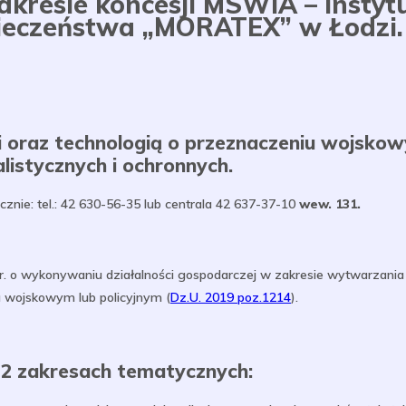
kresie koncesji MSWiA – instyt
pieczeństwa „MORATEX” w Łodzi.
 oraz technologią o przeznaczeniu wojskowy
istycznych i ochronnych.
icznie: tel.: 42 630-56-35 lub centrala 42 637-37-10
wew. 131.
 o wykonywaniu działalności gospodarczej w zakresie wytwarzania 
u wojskowym lub policyjnym (
Dz.U. 2019 poz.1214
).
2 zakresach tematycznych: