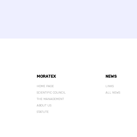
MORATEX
NEWS
HOME PAGE
LINKS
SCIENTIFIC COUNCIL
ALL NEWS
THE MANAGEMENT
ABOUT US
STATUTE