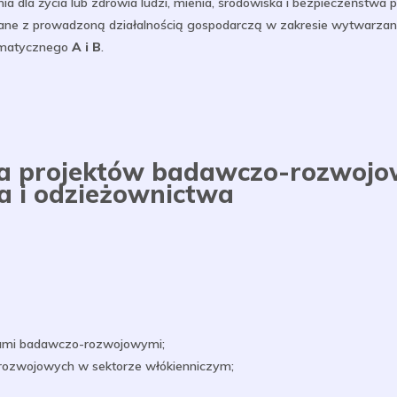
a dla życia lub zdrowia ludzi, mienia, środowiska i bezpieczeństwa 
ązane z prowadzoną działalnością gospodarczą w zakresie wytwarzan
tematycznego
A i B
.
cja projektów badawczo-rozwoj
a i odzieżownictwa
tami badawczo-rozwojowymi;
-rozwojowych w sektorze włókienniczym;