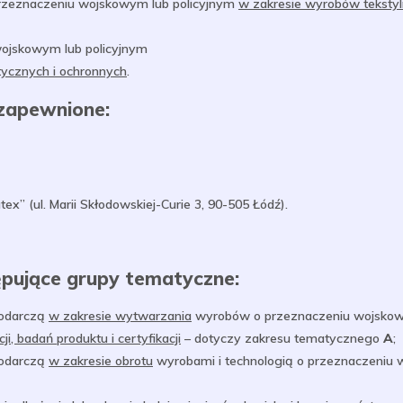
przeznaczeniu wojskowym lub policyjnym
w zakresie wyrobów tekstyl
wojskowym lub policyjnym
tycznych i ochronnych
.
zapewnione:
ex” (ul. Marii Skłodowskiej-Curie 3, 90-505 Łódź).
pujące grupy tematyczne:
podarczą
w zakresie wytwarzania
wyrobów o przeznaczeniu wojskow
, badań produktu i certyfikacji
– dotyczy zakresu tematycznego
A
;
podarczą
w zakresie obrotu
wyrobami i technologią o przeznaczeniu 