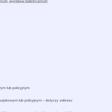
nych, wyrobów balistycznych
ym lub policyjnym
wojskowym lub policyjnym – dotyczy zakresu