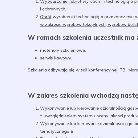
Wytwarzanie i obrót
wyrobami i technologią o 
i ochronnych
,
Obrót
wyrobami i technologią o przeznaczeniu 
w zakresie wyrobów tekstylnych, wyrobów balis
W ramach szkolenia uczestnik ma 
materiały szkoleniowe,
serwis kawowy.
Szkolenia odbywają się w sali konferencyjnej ITB „Morat
W zakres szkolenia wchodzą nastę
Wykonywanie lub kierowanie działalnością gos
z uwzględnieniem systemu oceny jakości produkcji
Wykonywanie lub kierowanie działalnością gos
tematycznego
B
;