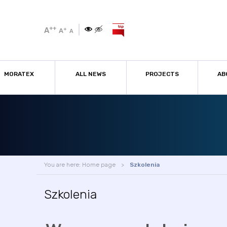
++
A
+
A
A
MORATEX
ALL NEWS
PROJECTS
AB
You are here:
Home page
Szkolenia
Szkolenia