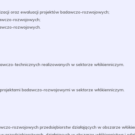
izacji oraz ewaluacji projektów badawczo-rozwojowych;
badawczo-rozwojowych;
adawczo-rozwojowych.
dawczo-technicznych realizowanych w sektorze włókienniczym.
 projektami badawczo-rozwojowymi w sektorze włókienniczym.
awczo-rozwojowych przedsiębiorstw działających w obszarze włókie
 w przedsiębiorstwach działających w obszarze włókiennictwa i odz