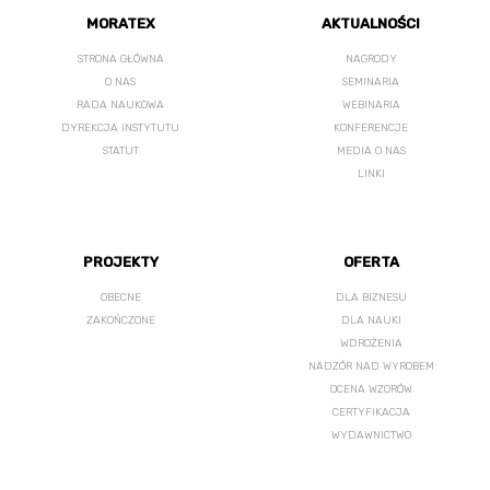
MORATEX
AKTUALNOŚCI
STRONA GŁÓWNA
NAGRODY
O NAS
SEMINARIA
RADA NAUKOWA
WEBINARIA
DYREKCJA INSTYTUTU
KONFERENCJE
STATUT
MEDIA O NAS
LINKI
PROJEKTY
OFERTA
OBECNE
DLA BIZNESU
ZAKOŃCZONE
DLA NAUKI
WDROŻENIA
NADZÓR NAD WYROBEM
OCENA WZORÓW
CERTYFIKACJA
WYDAWNICTWO