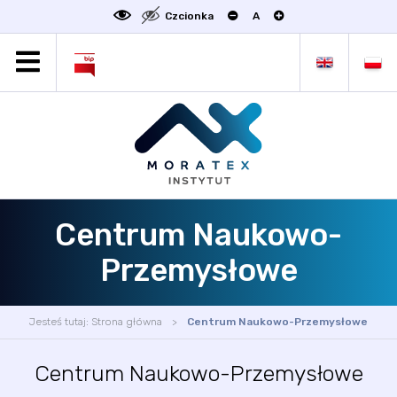
Czcionka
A
MORATEX
AKTUALNOŚCI
PROJEKTY
OFERTA
OFERTA DLA BIZNESU
ZAKŁADY NAUKOWE
Centrum Naukowo-
OGŁOSZENIA
Przemysłowe
SCIENCE4BUSINESS
KONTAKT
Jesteś tutaj:
Strona główna
Centrum Naukowo-Przemysłowe
DEKLARACJA DOSTĘPNOŚCI
Centrum Naukowo-Przemysłowe