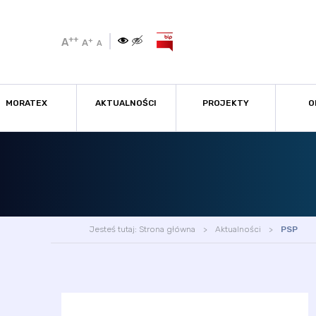
++
A
+
A
A
MORATEX
AKTUALNOŚCI
PROJEKTY
O
Jesteś tutaj:
Strona główna
Aktualności
PSP