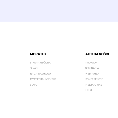
MORATEX
AKTUALNOŚCI
STRONA GŁÓWNA
NAGRODY
O NAS
SEMINARIA
RADA NAUKOWA
WEBINARIA
DYREKCJA INSTYTUTU
KONFERENCJE
STATUT
MEDIA O NAS
LINKI