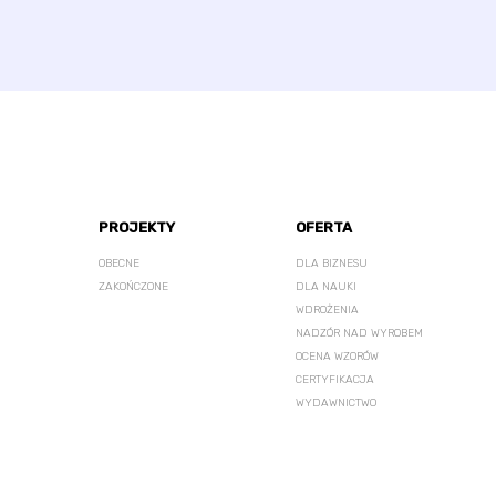
PROJEKTY
OFERTA
OBECNE
DLA BIZNESU
ZAKOŃCZONE
DLA NAUKI
WDROŻENIA
NADZÓR NAD WYROBEM
OCENA WZORÓW
CERTYFIKACJA
WYDAWNICTWO