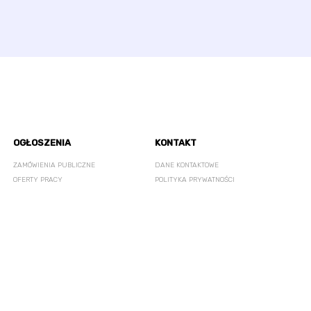
OGŁOSZENIA
KONTAKT
ZAMÓWIENIA PUBLICZNE
DANE KONTAKTOWE
OFERTY PRACY
POLITYKA PRYWATNOŚCI