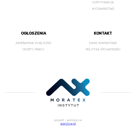
CERTYFIKACJA
WYDAWNICTWO
OGŁOSZENIA
KONTAKT
ZAMÓWIENIA PUBLICZNE
DANE KONTAKTOWE
OFERTY PRACY
POLITYKA PRYWATNOŚCI
projekt i wdrożenie
aionline.pl