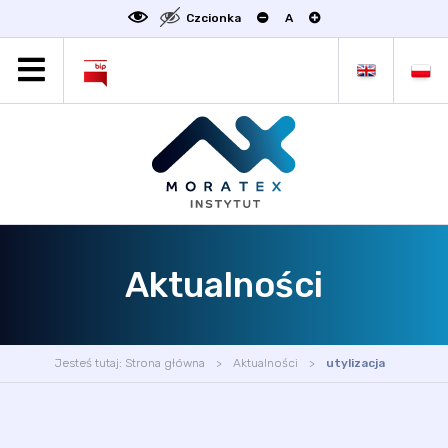
Czcionka
A
MORATEX
AKTUALNOŚCI
PROJEKTY
OFERTA
OFERTA DLA BIZNESU
ZAKŁADY NAUKOWE
Aktualności
OGŁOSZENIA
SCIENCE4BUSINESS
KONTAKT
Jesteś tutaj:
Strona główna
Aktualności
utylizacja
DEKLARACJA DOSTĘPNOŚCI