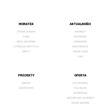
MORATEX
AKTUALNOŚCI
STRONA GŁÓWNA
NAGRODY
O NAS
SEMINARIA
RADA NAUKOWA
WEBINARIA
DYREKCJA INSTYTUTU
KONFERENCJE
STATUT
MEDIA O NAS
LINKI
PROJEKTY
OFERTA
OBECNE
DLA BIZNESU
ZAKOŃCZONE
DLA NAUKI
WDROŻENIA
NADZÓR NAD WYROBEM
OCENA WZORÓW