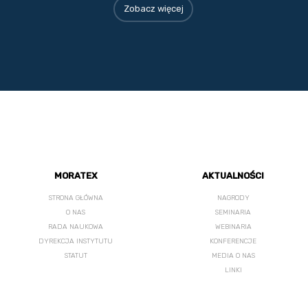
Zobacz więcej
MORATEX
AKTUALNOŚCI
STRONA GŁÓWNA
NAGRODY
O NAS
SEMINARIA
RADA NAUKOWA
WEBINARIA
DYREKCJA INSTYTUTU
KONFERENCJE
STATUT
MEDIA O NAS
LINKI