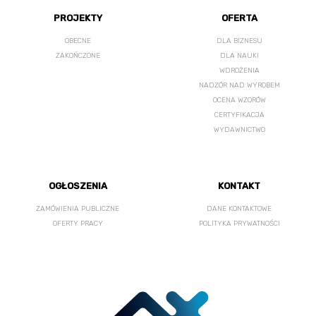
PROJEKTY
OFERTA
OBECNE
DLA BIZNESU
ZAKOŃCZONE
DLA NAUKI
WDROŻENIA
NADZÓR NAD WYROBEM
OCENA WZORÓW
CERTYFIKACJA
WYDAWNICTWO
OGŁOSZENIA
KONTAKT
ZAMÓWIENIA PUBLICZNE
DANE KONTAKTOWE
OFERTY PRACY
POLITYKA PRYWATNOŚCI