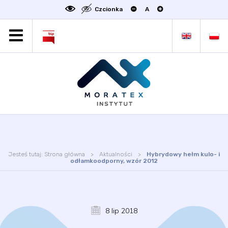
Czcionka
A
MORATEX
AKTUALNOŚCI
PROJEKTY
OFERTA
OFERTA DLA BIZNESU
ZAKŁADY NAUKOWE
OGŁOSZENIA
Jesteś tutaj:
Strona główna
Aktualności
Hybrydowy hełm kulo- i
SCIENCE4BUSINESS
odłamkoodporny, wzór 2012
KONTAKT
DEKLARACJA DOSTĘPNOŚCI
8 lip 2018