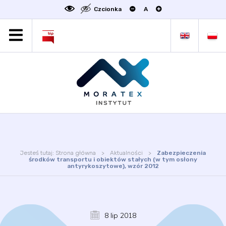
Czcionka
A
MORATEX
AKTUALNOŚCI
PROJEKTY
OFERTA
OFERTA DLA BIZNESU
ZAKŁADY NAUKOWE
OGŁOSZENIA
Jesteś tutaj:
Strona główna
Aktualności
Zabezpieczenia
SCIENCE4BUSINESS
środków transportu i obiektów stałych (w tym osłony
antyrykoszytowe), wzór 2012
KONTAKT
DEKLARACJA DOSTĘPNOŚCI
8 lip 2018