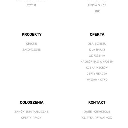
STATUT
MEDIA O NAS
LINKI
PROJEKTY
OFERTA
OBECNE
DLA BIZNESU
ZAKOŃCZONE
DLA NAUKI
WDROŻENIA
NADZÓR NAD WYROBEM
OCENA WZORÓW
CERTYFIKACJA
WYDAWNICTWO
OGŁOSZENIA
KONTAKT
ZAMÓWIENIA PUBLICZNE
DANE KONTAKTOWE
OFERTY PRACY
POLITYKA PRYWATNOŚCI