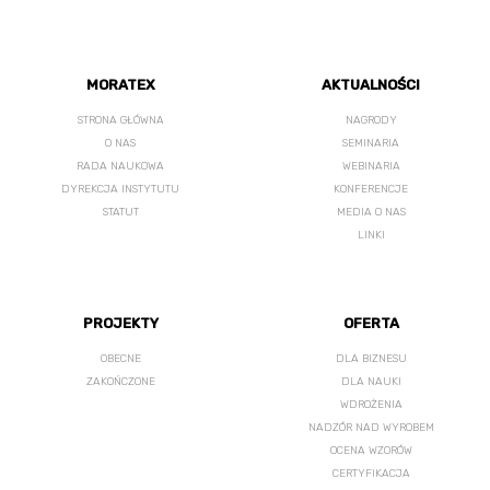
MORATEX
AKTUALNOŚCI
STRONA GŁÓWNA
NAGRODY
O NAS
SEMINARIA
RADA NAUKOWA
WEBINARIA
DYREKCJA INSTYTUTU
KONFERENCJE
STATUT
MEDIA O NAS
LINKI
PROJEKTY
OFERTA
OBECNE
DLA BIZNESU
ZAKOŃCZONE
DLA NAUKI
WDROŻENIA
NADZÓR NAD WYROBEM
OCENA WZORÓW
CERTYFIKACJA