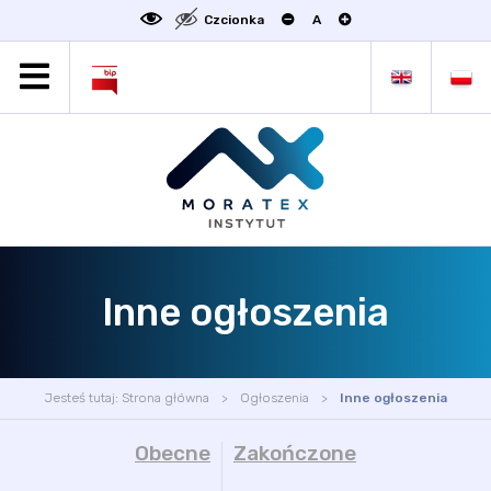
Czcionka
A
MORATEX
AKTUALNOŚCI
PROJEKTY
OFERTA
OFERTA DLA BIZNESU
ZAKŁADY NAUKOWE
Inne ogłoszenia
OGŁOSZENIA
SCIENCE4BUSINESS
KONTAKT
Jesteś tutaj:
Strona główna
Ogłoszenia
Inne ogłoszenia
DEKLARACJA DOSTĘPNOŚCI
Obecne
Zakończone