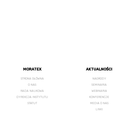
MORATEX
AKTUALNOŚCI
STRONA GŁÓWNA
NAGRODY
O NAS
SEMINARIA
RADA NAUKOWA
WEBINARIA
DYREKCJA INSTYTUTU
KONFERENCJE
STATUT
MEDIA O NAS
LINKI