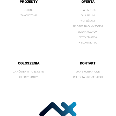
PROJEKTY
OFERTA
OBECNE
DLA BIZNESU
ZAKOŃCZONE
DLA NAUKI
WDROŻENIA
NADZÓR NAD WYROBEM
OCENA WZORÓW
CERTYFIKACJA
WYDAWNICTWO
OGŁOSZENIA
KONTAKT
ZAMÓWIENIA PUBLICZNE
DANE KONTAKTOWE
OFERTY PRACY
POLITYKA PRYWATNOŚCI