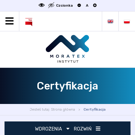
Czcionka
A
MORATEX
AKTUALNOŚCI
PROJEKTY
OFERTA
OFERTA DLA BIZNESU
ZAKŁADY NAUKOWE
Certyfikacja
OGŁOSZENIA
SCIENCE4BUSINESS
KONTAKT
Jesteś tutaj:
Strona główna
Certyfikacja
DEKLARACJA DOSTĘPNOŚCI
WDROŻENIA
ROZWIŃ