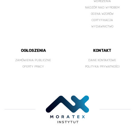
WDROŻENIA
NADZÓR NAD WYROBEM
OCENA WZORÓW
CERTYFIKACJA
WYDAWNICTWO
OGŁOSZENIA
KONTAKT
ZAMÓWIENIA PUBLICZNE
DANE KONTAKTOWE
OFERTY PRACY
POLITYKA PRYWATNOŚCI