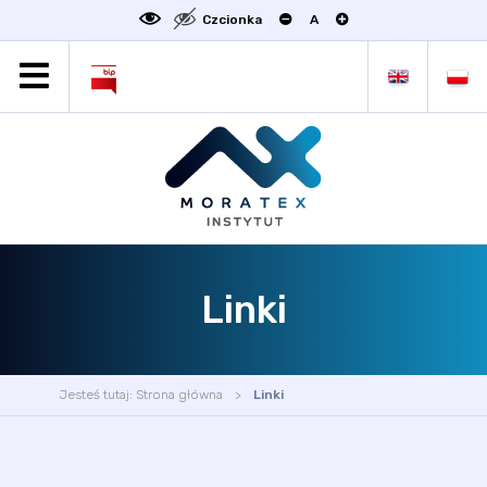
Czcionka
A
MORATEX
AKTUALNOŚCI
PROJEKTY
OFERTA
OFERTA DLA BIZNESU
ZAKŁADY NAUKOWE
Linki
OGŁOSZENIA
SCIENCE4BUSINESS
KONTAKT
Jesteś tutaj:
Strona główna
Linki
DEKLARACJA DOSTĘPNOŚCI