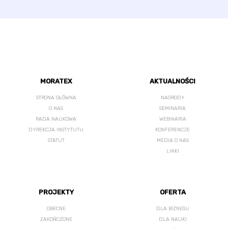
MORATEX
AKTUALNOŚCI
STRONA GŁÓWNA
NAGRODY
O NAS
SEMINARIA
RADA NAUKOWA
WEBINARIA
DYREKCJA INSTYTUTU
KONFERENCJE
STATUT
MEDIA O NAS
LINKI
PROJEKTY
OFERTA
OBECNE
DLA BIZNESU
ZAKOŃCZONE
DLA NAUKI