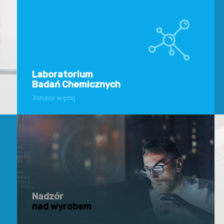
Laboratorium
Badań Chemicznych
Zobacz więcej
Zobacz więcej
Nadzór
nad wyrobem