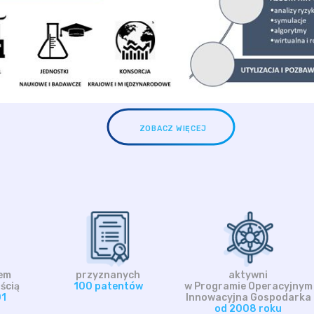
ZOBACZ WIĘCEJ
em
przyznanych
aktywni
ścią
100 patentów
w Programie Operacyjnym
01
Innowacyjna Gospodarka
od 2008 roku