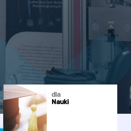
dla
Nauki