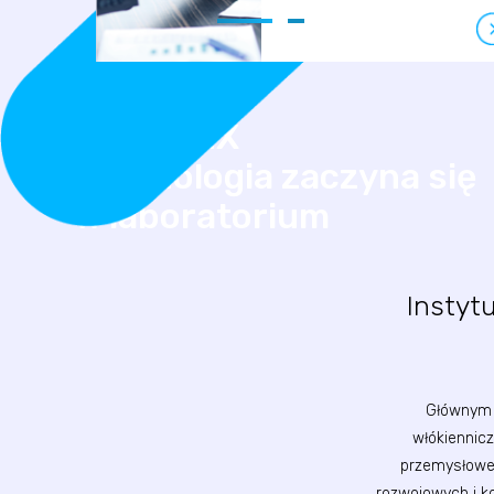
MORATEX
technologia zaczyna się
w laboratorium
Instyt
Głównym c
włókiennic
przemysłowej
rozwojowych i k