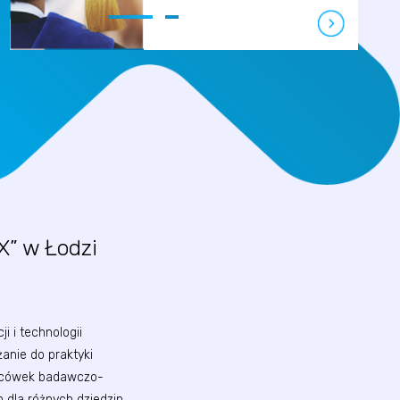
X” w Łodzi
 i technologii
nie do praktyki
lacówek badawczo-
dla różnych dziedzin