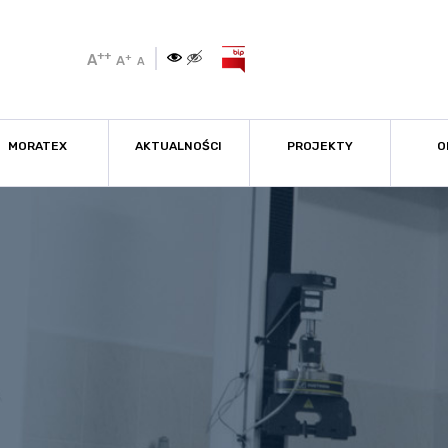
++
A
+
A
A
MORATEX
AKTUALNOŚCI
PROJEKTY
O