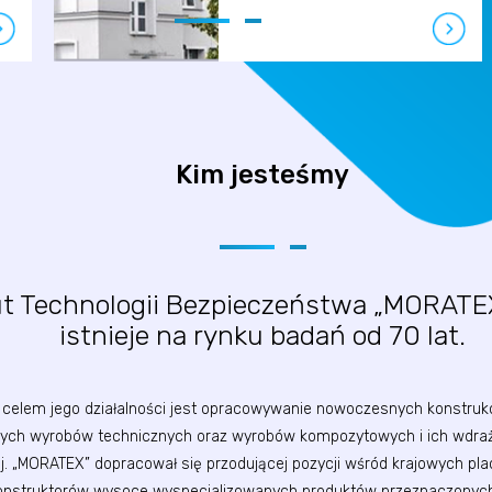
Kim jesteśmy
ut Technologii Bezpieczeństwa „MORATE
istnieje na rynku badań od 70 lat.
elem jego działalności jest opracowywanie nowoczesnych konstrukcji
zych wyrobów technicznych oraz wyrobów kompozytowych i ich wdraża
. „MORATEX” dopracował się przodującej pozycji wśród krajowych p
onstruktorów wysoce wyspecjalizowanych produktów przeznaczonych 