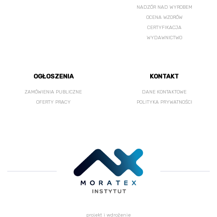
NADZÓR NAD WYROBEM
OCENA WZORÓW
CERTYFIKACJA
WYDAWNICTWO
OGŁOSZENIA
KONTAKT
ZAMÓWIENIA PUBLICZNE
DANE KONTAKTOWE
OFERTY PRACY
POLITYKA PRYWATNOŚCI
projekt i wdrożenie