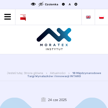
Czcionka
A
MORATEX
AKTUALNOŚCI
PROJEKTY
OFERTA
OFERTA DLA BIZNESU
ZAKŁADY NAUKOWE
OGŁOSZENIA
Jesteś tutaj:
Strona główna
Aktualności
18 Międzynarodowe
SCIENCE4BUSINESS
Targi Wynalazków i Innowacji INTARG
KONTAKT
DEKLARACJA DOSTĘPNOŚCI
24 cze 2025