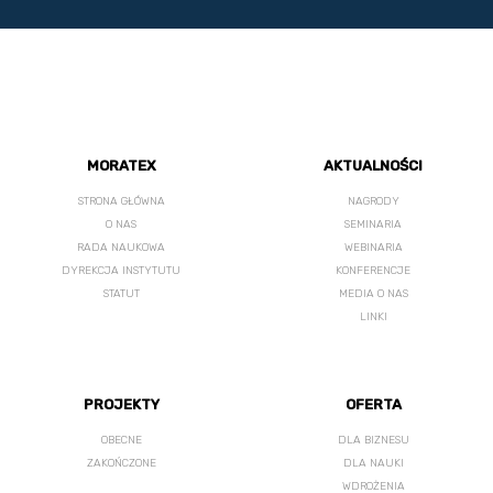
MORATEX
AKTUALNOŚCI
STRONA GŁÓWNA
NAGRODY
O NAS
SEMINARIA
RADA NAUKOWA
WEBINARIA
DYREKCJA INSTYTUTU
KONFERENCJE
STATUT
MEDIA O NAS
LINKI
PROJEKTY
OFERTA
OBECNE
DLA BIZNESU
ZAKOŃCZONE
DLA NAUKI
WDROŻENIA