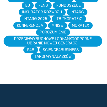
EU
FENG
FUNDUSZEUE
INKUBATOR ROZWOJU
INTARG
INTARG 2025
ITB "MORATEX"
KONFERENCJA
MNISW
MORATEX
POROZUMIENIE
PRZECIWWYBUCHOWE I ODŁAMKOODPORNE
UBRANIE NOWEJ GENERACJI
S4B
SCIENCE4BUSINESS
TARGI WYNALAZKÓW