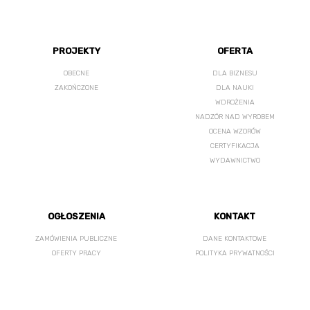
PROJEKTY
OFERTA
OBECNE
DLA BIZNESU
ZAKOŃCZONE
DLA NAUKI
WDROŻENIA
NADZÓR NAD WYROBEM
OCENA WZORÓW
CERTYFIKACJA
WYDAWNICTWO
OGŁOSZENIA
KONTAKT
ZAMÓWIENIA PUBLICZNE
DANE KONTAKTOWE
OFERTY PRACY
POLITYKA PRYWATNOŚCI