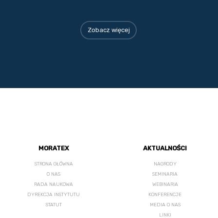
Zobacz więcej
MORATEX
AKTUALNOŚCI
STRONA GŁÓWNA
NAGRODY
O NAS
SEMINARIA
RADA NAUKOWA
WEBINARIA
DYREKCJA INSTYTUTU
KONFERENCJE
STATUT
MEDIA O NAS
LINKI