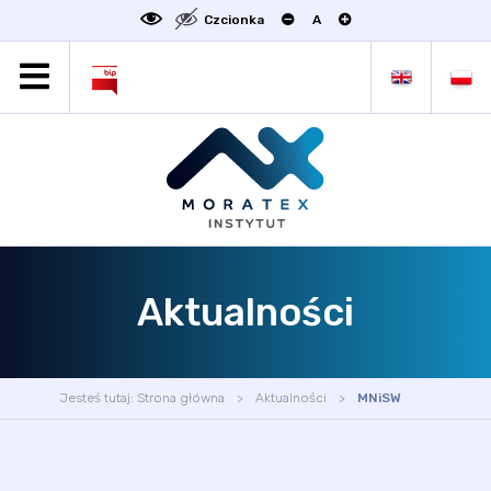
Czcionka
A
MORATEX
AKTUALNOŚCI
PROJEKTY
OFERTA
OFERTA DLA BIZNESU
ZAKŁADY NAUKOWE
Aktualności
OGŁOSZENIA
SCIENCE4BUSINESS
KONTAKT
Jesteś tutaj:
Strona główna
Aktualności
MNiSW
DEKLARACJA DOSTĘPNOŚCI