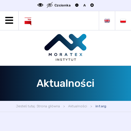
Czcionka
A
MORATEX
AKTUALNOŚCI
PROJEKTY
OFERTA
OFERTA DLA BIZNESU
ZAKŁADY NAUKOWE
Aktualności
OGŁOSZENIA
SCIENCE4BUSINESS
KONTAKT
Jesteś tutaj:
Strona główna
Aktualności
intarg
DEKLARACJA DOSTĘPNOŚCI