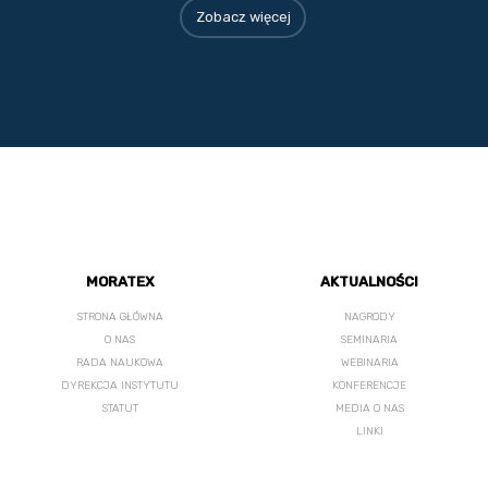
Zobacz więcej
MORATEX
AKTUALNOŚCI
STRONA GŁÓWNA
NAGRODY
O NAS
SEMINARIA
RADA NAUKOWA
WEBINARIA
DYREKCJA INSTYTUTU
KONFERENCJE
STATUT
MEDIA O NAS
LINKI