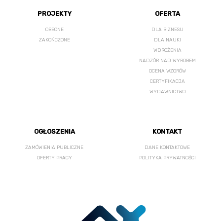
PROJEKTY
OFERTA
OBECNE
DLA BIZNESU
ZAKOŃCZONE
DLA NAUKI
WDROŻENIA
NADZÓR NAD WYROBEM
OCENA WZORÓW
CERTYFIKACJA
WYDAWNICTWO
OGŁOSZENIA
KONTAKT
ZAMÓWIENIA PUBLICZNE
DANE KONTAKTOWE
OFERTY PRACY
POLITYKA PRYWATNOŚCI