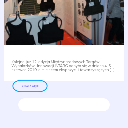
Kolejna, już 12. edycja Międzynarodowych Targów
Wynalazków i Innowacji INTARG odbyła się w dniach 4-5
czerwca 2019, a miejscem ekspozycji i towarzyszących […]
ZOBACZ WIĘCEJ