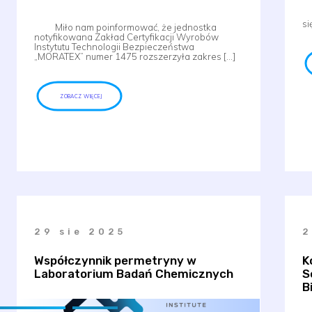
W
si
Miło nam poinformować, że jednostka
notyfikowana Zakład Certyfikacji Wyrobów
Instytutu Technologii Bezpieczeństwa
„MORATEX” numer 1475 rozszerzyła zakres […]
ZOBACZ WIĘCEJ
29 sie 2025
2
Współczynnik permetryny w
K
Laboratorium Badań Chemicznych
S
B