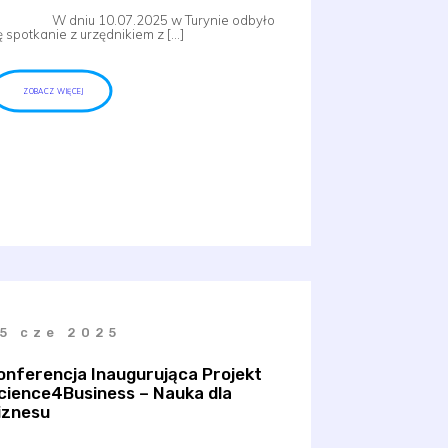
 dniu 10.07.2025 w Turynie odbyło
ę spotkanie z urzędnikiem z […]
ZOBACZ WIĘCEJ
5 cze 2025
onferencja Inaugurująca Projekt
cience4Business – Nauka dla
iznesu