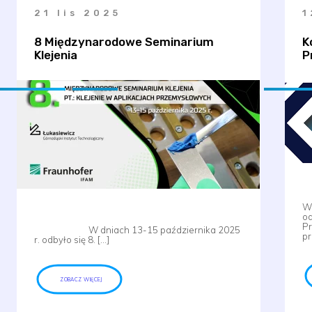
21 lis 2025
1
8 Międzynarodowe Seminarium
K
Klejenia
P
W 
od
Pr
W dniach 13-15 października 2025
pr
r. odbyło się 8. […]
ZOBACZ WIĘCEJ