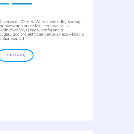
 czerwca 2025r. w Warszawie odbędzie się,
ganizowana przez Ministerstwo Nauki i
kolnictwa Wyższego, konferencja
augurująca projekt Science4Business – Nauka
a Biznesu. […]
ZOBACZ WIĘCEJ