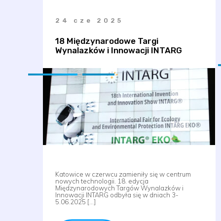
24 cze 2025
18 Międzynarodowe Targi
Wynalazków i Innowacji INTARG
Katowice w czerwcu zamieniły się w centrum
nowych technologii. 18. edycja
Międzynarodowych Targów Wynalazków i
Innowacji INTARG odbyła się w dniach 3-
5.06.2025 […]