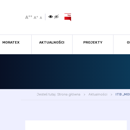
++
A
+
A
A
MORATEX
AKTUALNOŚCI
PROJEKTY
O
Jesteś tutaj:
Strona główna
Aktualności
ITB „M