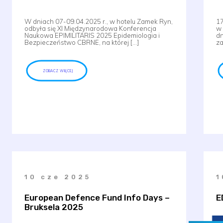
W dniach 07-09.04.2025 r., w hotelu Zamek Ryn,
17
odbyła się XI Międzynarodowa Konferencja
w 
Naukowa EPIMILITARIS 2025 Epidemiologia i
dn
Bezpieczeństwo CBRNE, na której […]
za
ZOBACZ WIĘCEJ
10 cze 2025
1
European Defence Fund Info Days –
E
Bruksela 2025