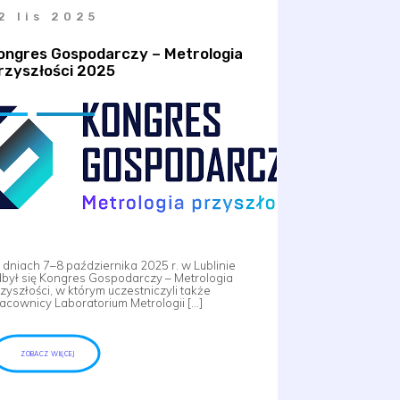
2 lis 2025
ongres Gospodarczy – Metrologia
rzyszłości 2025
dniach 7–8 października 2025 r. w Lublinie
był się Kongres Gospodarczy – Metrologia
zyszłości, w którym uczestniczyli także
acownicy Laboratorium Metrologii […]
ZOBACZ WIĘCEJ