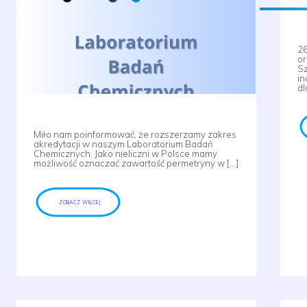
26
or
Sz
in
dl
Miło nam poinformować, że rozszerzamy zakres
akredytacji w naszym Laboratorium Badań
Chemicznych. Jako nieliczni w Polsce mamy
możliwość oznaczać zawartość permetryny w […]
ZOBACZ WIĘCEJ