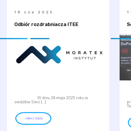
18 cze 2025
1
Odbiór rozdrabniacza ITEE
S
W dniu 28 maja 2025 roku w
W
siedzibie Sieci […]
pr
Te
ZOBACZ WIĘCEJ