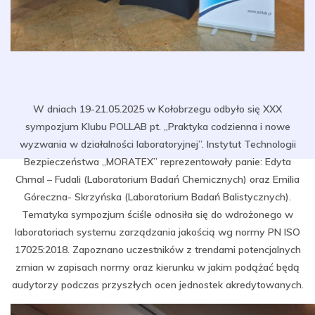
W dniach 19-21.05.2025 w Kołobrzegu odbyło się XXX
sympozjum Klubu POLLAB pt. „Praktyka codzienna i nowe
wyzwania w działalności laboratoryjnej”. Instytut Technologii
Bezpieczeństwa „MORATEX” reprezentowały panie: Edyta
Chmal – Fudali (Laboratorium Badań Chemicznych) oraz Emilia
Góreczna- Skrzyńska (Laboratorium Badań Balistycznych).
Tematyka sympozjum ściśle odnosiła się do wdrożonego w
laboratoriach systemu zarządzania jakością wg normy PN ISO
17025:2018. Zapoznano uczestników z trendami potencjalnych
zmian w zapisach normy oraz kierunku w jakim podążać będą
audytorzy podczas przyszłych ocen jednostek akredytowanych.