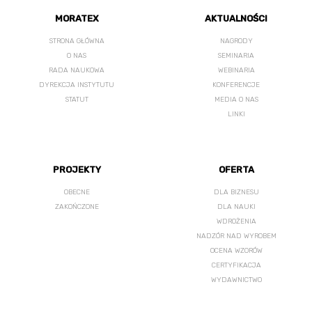
MORATEX
AKTUALNOŚCI
STRONA GŁÓWNA
NAGRODY
O NAS
SEMINARIA
RADA NAUKOWA
WEBINARIA
DYREKCJA INSTYTUTU
KONFERENCJE
STATUT
MEDIA O NAS
LINKI
PROJEKTY
OFERTA
OBECNE
DLA BIZNESU
ZAKOŃCZONE
DLA NAUKI
WDROŻENIA
NADZÓR NAD WYROBEM
OCENA WZORÓW
CERTYFIKACJA
WYDAWNICTWO