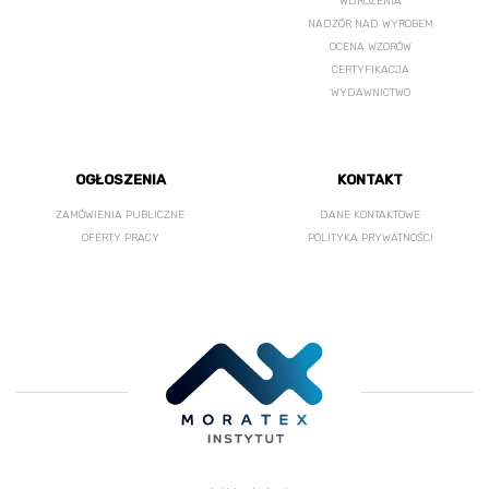
WDROŻENIA
NADZÓR NAD WYROBEM
OCENA WZORÓW
CERTYFIKACJA
WYDAWNICTWO
OGŁOSZENIA
KONTAKT
ZAMÓWIENIA PUBLICZNE
DANE KONTAKTOWE
OFERTY PRACY
POLITYKA PRYWATNOŚCI