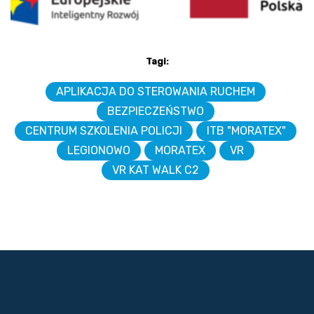
Tagi:
APLIKACJA DO STEROWANIA RUCHEM
BEZPIECZEŃSTWO
CENTRUM SZKOLENIA POLICJI
ITB "MORATEX"
LEGIONOWO
MORATEX
VR
VR KAT WALK C2