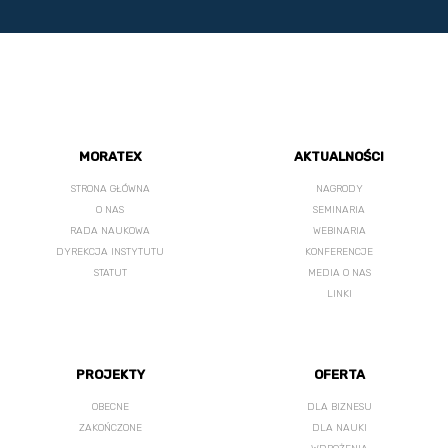
MORATEX
AKTUALNOŚCI
STRONA GŁÓWNA
NAGRODY
O NAS
SEMINARIA
RADA NAUKOWA
WEBINARIA
DYREKCJA INSTYTUTU
KONFERENCJE
STATUT
MEDIA O NAS
LINKI
PROJEKTY
OFERTA
OBECNE
DLA BIZNESU
ZAKOŃCZONE
DLA NAUKI