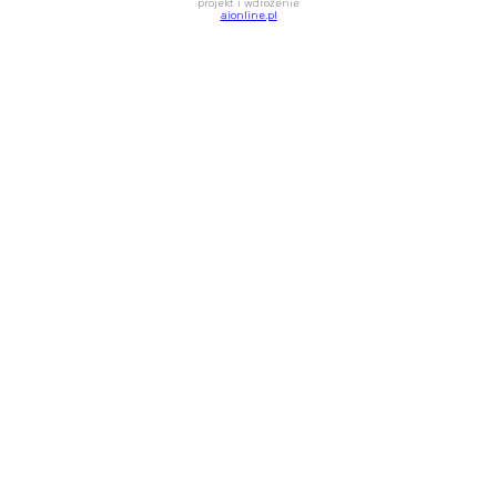
projekt i wdrożenie
aionline.pl