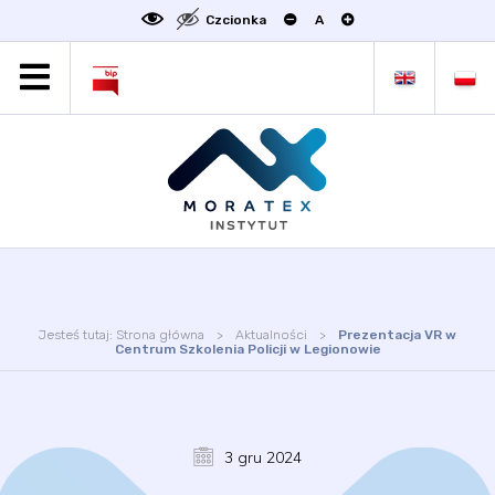
Czcionka
A
MORATEX
AKTUALNOŚCI
PROJEKTY
OFERTA
OFERTA DLA BIZNESU
ZAKŁADY NAUKOWE
OGŁOSZENIA
Jesteś tutaj:
Strona główna
Aktualności
Prezentacja VR w
SCIENCE4BUSINESS
Centrum Szkolenia Policji w Legionowie
KONTAKT
DEKLARACJA DOSTĘPNOŚCI
3 gru 2024