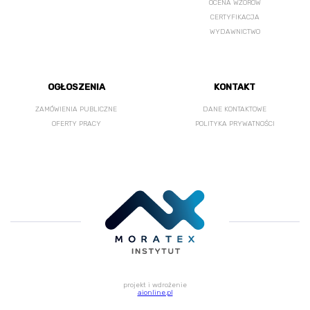
OCENA WZORÓW
CERTYFIKACJA
WYDAWNICTWO
OGŁOSZENIA
KONTAKT
ZAMÓWIENIA PUBLICZNE
DANE KONTAKTOWE
OFERTY PRACY
POLITYKA PRYWATNOŚCI
projekt i wdrożenie
aionline.pl