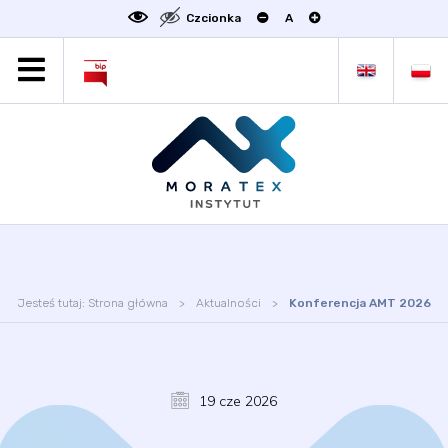
Czcionka
A
MORATEX
AKTUALNOŚCI
PROJEKTY
OFERTA
OFERTA DLA BIZNESU
ZAKŁADY NAUKOWE
OGŁOSZENIA
Jesteś tutaj:
Strona główna
Aktualności
Konferencja AMT 2026
SCIENCE4BUSINESS
KONTAKT
DEKLARACJA DOSTĘPNOŚCI
19 cze 2026