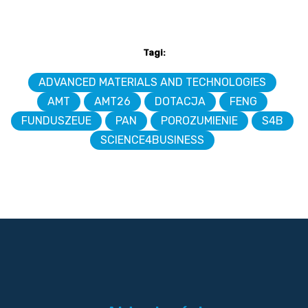
Tagi:
ADVANCED MATERIALS AND TECHNOLOGIES
AMT
AMT26
DOTACJA
FENG
FUNDUSZEUE
PAN
POROZUMIENIE
S4B
SCIENCE4BUSINESS