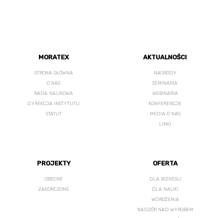
MORATEX
AKTUALNOŚCI
STRONA GŁÓWNA
NAGRODY
O NAS
SEMINARIA
RADA NAUKOWA
WEBINARIA
DYREKCJA INSTYTUTU
KONFERENCJE
STATUT
MEDIA O NAS
LINKI
PROJEKTY
OFERTA
OBECNE
DLA BIZNESU
ZAKOŃCZONE
DLA NAUKI
WDROŻENIA
NADZÓR NAD WYROBEM