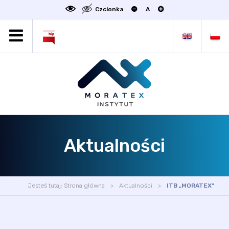
Czcionka
A
MORATEX
AKTUALNOŚCI
PROJEKTY
OFERTA
OFERTA DLA BIZNESU
ZAKŁADY NAUKOWE
Aktualności
OGŁOSZENIA
SCIENCE4BUSINESS
KONTAKT
Jesteś tutaj:
Strona główna
Aktualności
ITB „MORATEX”
DEKLARACJA DOSTĘPNOŚCI