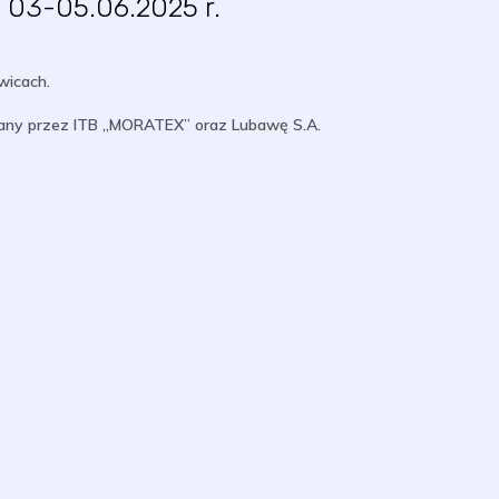
 03-05.06.2025 r.
wicach.
wany przez ITB „MORATEX” oraz Lubawę S.A.