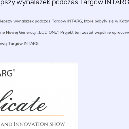
epszy wynalazek podczas Targów INTARG
ajlepszy wynalazek podczas Targów INTARG, które odbyły się w Kato
e Nowej Generacji „EOD ONE”. Projekt ten został wspólnie opraco
sową Targów INTARG.
.