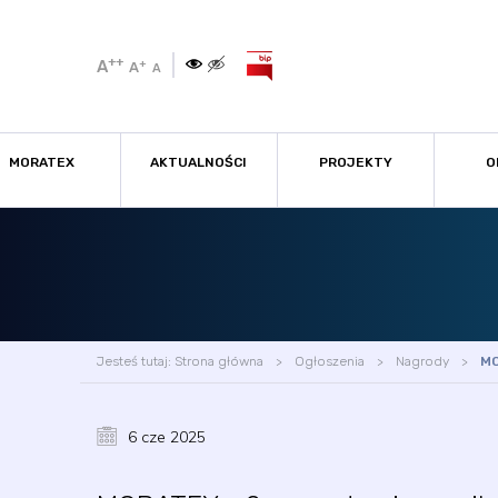
++
A
+
A
A
MORATEX
AKTUALNOŚCI
PROJEKTY
O
Jesteś tutaj:
Strona główna
Ogłoszenia
Nagrody
MO
6 cze 2025