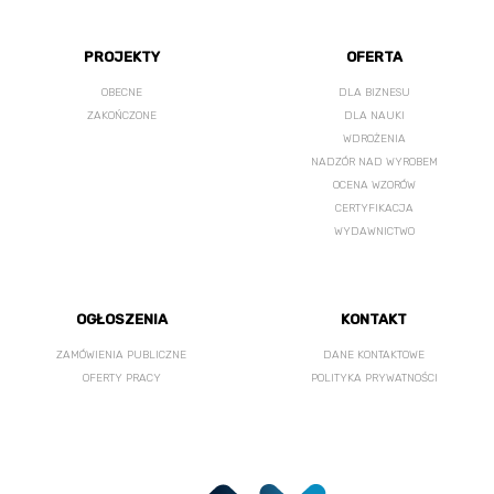
PROJEKTY
OFERTA
OBECNE
DLA BIZNESU
ZAKOŃCZONE
DLA NAUKI
WDROŻENIA
NADZÓR NAD WYROBEM
OCENA WZORÓW
CERTYFIKACJA
WYDAWNICTWO
OGŁOSZENIA
KONTAKT
ZAMÓWIENIA PUBLICZNE
DANE KONTAKTOWE
OFERTY PRACY
POLITYKA PRYWATNOŚCI