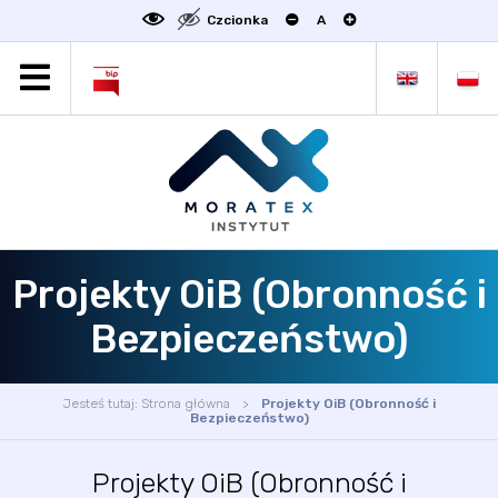
Czcionka
A
MORATEX
AKTUALNOŚCI
PROJEKTY
OFERTA
OFERTA DLA BIZNESU
ZAKŁADY NAUKOWE
Projekty OiB (Obronność i
OGŁOSZENIA
Bezpieczeństwo)
SCIENCE4BUSINESS
KONTAKT
Jesteś tutaj:
Strona główna
Projekty OiB (Obronność i
DEKLARACJA DOSTĘPNOŚCI
Bezpieczeństwo)
Projekty OiB (Obronność i