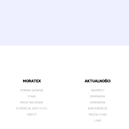
MORATEX
AKTUALNOŚCI
STRONA GŁÓWNA
NAGRODY
O NAS
SEMINARIA
RADA NAUKOWA
WEBINARIA
DYREKCJA INSTYTUTU
KONFERENCJE
STATUT
MEDIA O NAS
LINKI