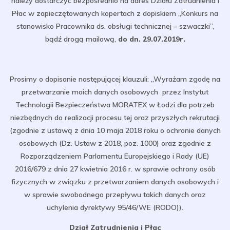
należy dostarczyć bezpośrednio na adres Działu Zatrudnienia i
Płac w zapieczętowanych kopertach z dopiskiem „Konkurs na
stanowisko Pracownika ds. obsługi technicznej – szwaczki”,
bądź drogą mailową,
do dn. 29.07.2019r.
Prosimy o dopisanie następującej klauzuli: „Wyrażam zgodę na
przetwarzanie moich danych osobowych przez Instytut
Technologii Bezpieczeństwa MORATEX w Łodzi dla potrzeb
niezbędnych do realizacji procesu tej oraz przyszłych rekrutacji
(zgodnie z ustawą z dnia 10 maja 2018 roku o ochronie danych
osobowych (Dz. Ustaw z 2018, poz. 1000) oraz zgodnie z
Rozporządzeniem Parlamentu Europejskiego i Rady (UE)
2016/679 z dnia 27 kwietnia 2016 r. w sprawie ochrony osób
fizycznych w związku z przetwarzaniem danych osobowych i
w sprawie swobodnego przepływu takich danych oraz
uchylenia dyrektywy 95/46/WE (RODO)).
Dział Zatrudnienia i Płac