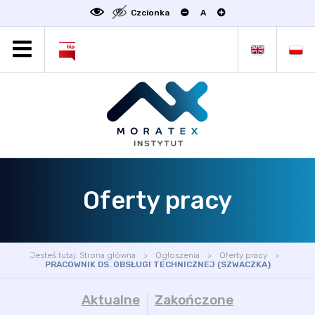
Czcionka
A
MORATEX
AKTUALNOŚCI
PROJEKTY
OFERTA
OFERTA DLA BIZNESU
ZAKŁADY NAUKOWE
Oferty pracy
OGŁOSZENIA
SCIENCE4BUSINESS
KONTAKT
Jesteś tutaj:
Strona główna
Ogłoszenia
Oferty pracy
DEKLARACJA DOSTĘPNOŚCI
PRACOWNIK DS. OBSŁUGI TECHNICZNEJ (SZWACZKA)
Aktualne
Zakończone