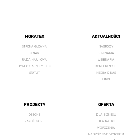
MORATEX
AKTUALNOŚCI
STRONA GŁÓWNA
NAGRODY
O NAS
SEMINARIA
RADA NAUKOWA
WEBINARIA
DYREKCJA INSTYTUTU
KONFERENCJE
STATUT
MEDIA O NAS
LINKI
PROJEKTY
OFERTA
OBECNE
DLA BIZNESU
ZAKOŃCZONE
DLA NAUKI
WDROŻENIA
NADZÓR NAD WYROBEM