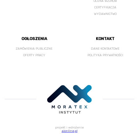
OCENA WZORÓW
CERTYFIKACJA
WYDAWNICTWO
OGŁOSZENIA
KONTAKT
ZAMÓWIENIA PUBLICZNE
DANE KONTAKTOWE
OFERTY PRACY
POLITYKA PRYWATNOŚCI
projekt i wdrożenie
aionline.pl