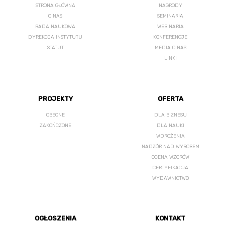
STRONA GŁÓWNA
NAGRODY
O NAS
SEMINARIA
RADA NAUKOWA
WEBINARIA
DYREKCJA INSTYTUTU
KONFERENCJE
STATUT
MEDIA O NAS
LINKI
PROJEKTY
OFERTA
OBECNE
DLA BIZNESU
ZAKOŃCZONE
DLA NAUKI
WDROŻENIA
NADZÓR NAD WYROBEM
OCENA WZORÓW
CERTYFIKACJA
WYDAWNICTWO
OGŁOSZENIA
KONTAKT