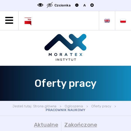
Czcionka
A
MORATEX
AKTUALNOŚCI
PROJEKTY
OFERTA
OFERTA DLA BIZNESU
ZAKŁADY NAUKOWE
Oferty pracy
OGŁOSZENIA
SCIENCE4BUSINESS
KONTAKT
Jesteś tutaj:
Strona główna
Ogłoszenia
Oferty pracy
DEKLARACJA DOSTĘPNOŚCI
PRACOWNIK NAUKOWY
Aktualne
Zakończone