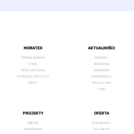
MORATEX
AKTUALNOŚCI
STRONA GŁÓWNA
NAGRODY
O NAS
SEMINARIA
RADA NAUKOWA
WEBINARIA
DYREKCJA INSTYTUTU
KONFERENCJE
STATUT
MEDIA O NAS
LINKI
PROJEKTY
OFERTA
OBECNE
DLA BIZNESU
ZAKOŃCZONE
DLA NAUKI