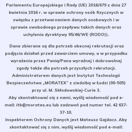
Parlamentu Europejskiego i Rady (UE) 2016/679 z dnia 27
kwietnia 2016 r. w sprawie ochrony osób fizycznych w
związku z przetwarzaniem danych osobowych i w
sprawie swobodnego przepływu takich danych oraz
uchylenia dyrektywy 95/46/WE (RODO)).
Dane zbierane są dla potrzeb obecnej rekrutacji oraz
podjęcia działań przed zawarciem umowy, a w przypadku
wyrażenia przez Panią/Pana wyraźnej i dobrowolnej
zgody także dla potrzeb przyszłych rekrutacji.
Administratorem danych jest Instytut Technologii
Bezpieczeństwa „MORATEX” z siedzibą w Łodzi (90-505)
przy ul. M. Skłodowskiej-Curie 3.
Aby skontaktować się z nami, wyślij wiadomość pod e-
mail: itb@moratex.eu lub zadzwoń pod numer tel. 42 637-
37-10.
Inspektorem Ochrony Danych jest Mateusz Gajdacz. Aby
skontaktować się z nim, wyślij wiadomość pod e-mail: