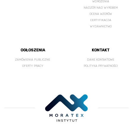
WDROŻENIA
NADZÓR NAD WYROBEM
OCENA WZORÓW
CERTYFIKACJA
WYDAWNICTWO
OGŁOSZENIA
KONTAKT
ZAMÓWIENIA PUBLICZNE
DANE KONTAKTOWE
OFERTY PRACY
POLITYKA PRYWATNOŚCI