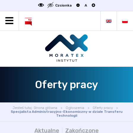
Czcionka
A
MORATEX
AKTUALNOŚCI
PROJEKTY
OFERTA
OFERTA DLA BIZNESU
ZAKŁADY NAUKOWE
Oferty pracy
OGŁOSZENIA
SCIENCE4BUSINESS
KONTAKT
Jesteś tutaj:
Strona główna
Ogłoszenia
Oferty pracy
DEKLARACJA DOSTĘPNOŚCI
Specjalista Administracyjno-Ekonomiczny w dziale Transferu
Technologii
Aktualne
Zakończone