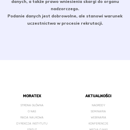
danych, a także prawo wniesienia skargi do organu
nadzorczego.
Podanie danych jest dobrowolne, ale stanowi warunek
uczestnictwa w procesie rekrutacji.
MORATEX
AKTUALNOŚCI
STRONA GŁÓWNA
NAGRODY
O NAS
SEMINARIA
RADA NAUKOWA
WEBINARIA
DYREKCJA INSTYTUTU
KONFERENCJE
STATUT
MEDIA O NAS