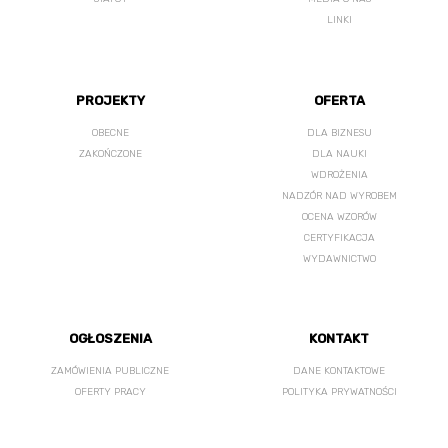
LINKI
PROJEKTY
OFERTA
OBECNE
DLA BIZNESU
ZAKOŃCZONE
DLA NAUKI
WDROŻENIA
NADZÓR NAD WYROBEM
OCENA WZORÓW
CERTYFIKACJA
WYDAWNICTWO
OGŁOSZENIA
KONTAKT
ZAMÓWIENIA PUBLICZNE
DANE KONTAKTOWE
OFERTY PRACY
POLITYKA PRYWATNOŚCI