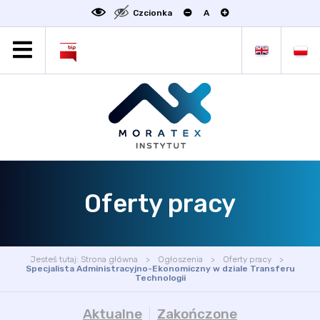
Czcionka
A
MORATEX
AKTUALNOŚCI
PROJEKTY
OFERTA
OFERTA DLA BIZNESU
ZAKŁADY NAUKOWE
Oferty pracy
OGŁOSZENIA
SCIENCE4BUSINESS
KONTAKT
Jesteś tutaj:
Strona główna
Ogłoszenia
Oferty pracy
DEKLARACJA DOSTĘPNOŚCI
Specjalista Administracyjno-Ekonomiczny w dziale Transferu
Technologii
Aktualne
Zakończone