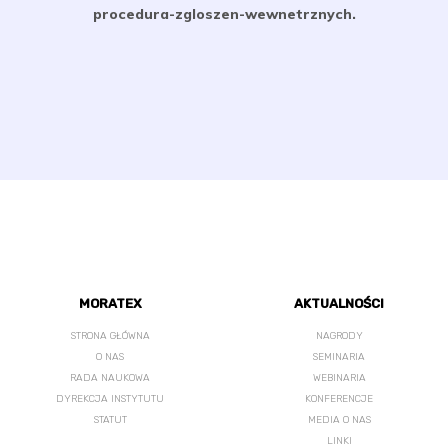
procedura-zgloszen-wewnetrznych.
MORATEX
AKTUALNOŚCI
STRONA GŁÓWNA
NAGRODY
O NAS
SEMINARIA
RADA NAUKOWA
WEBINARIA
DYREKCJA INSTYTUTU
KONFERENCJE
STATUT
MEDIA O NAS
LINKI