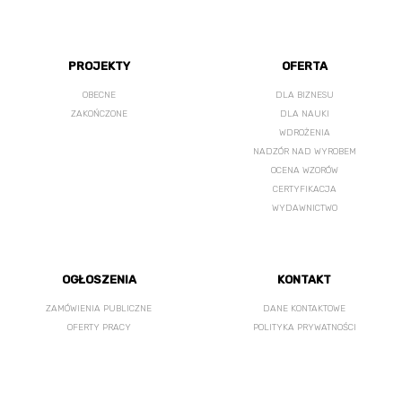
PROJEKTY
OFERTA
OBECNE
DLA BIZNESU
ZAKOŃCZONE
DLA NAUKI
WDROŻENIA
NADZÓR NAD WYROBEM
OCENA WZORÓW
CERTYFIKACJA
WYDAWNICTWO
OGŁOSZENIA
KONTAKT
ZAMÓWIENIA PUBLICZNE
DANE KONTAKTOWE
OFERTY PRACY
POLITYKA PRYWATNOŚCI