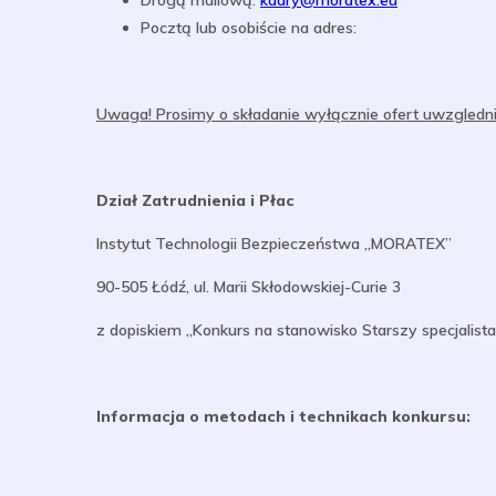
Drogą mailową:
kadry@moratex.eu
Pocztą lub osobiście na adres:
Uwaga! Prosimy o składanie wyłącznie ofert uwzgledn
Dział Zatrudnienia i Płac
Instytut Technologii Bezpieczeństwa „MORATEX”
90-505 Łódź, ul. Marii Skłodowskiej-Curie 3
z dopiskiem „Konkurs na stanowisko Starszy specjalist
Informacja o metodach i technikach konkursu: