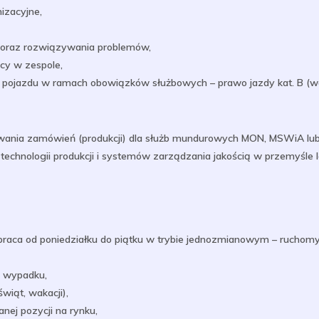
nizacyjne,
a oraz rozwiązywania problemów,
cy w zespole,
pojazdu w ramach obowiązków służbowych – prawo jazdy kat. B (wa
rowania zamówień (produkcji) dla służb mundurowych MON, MSWiA lu
echnologii produkcji i systemów zarządzania jakością w przemyśle
praca od poniedziałku do piątku w trybie jednozmianowym – ruchomy
e wypadku,
wiąt, wakacji),
nej pozycji na rynku,