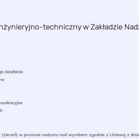
 inżynieryjno-techniczny w Zakładzie N
o działania
lów
munikacyjne
ch
zleceń) w procesie nadzoru nad wyrobem zgodnie z Ustawą z dnia 1