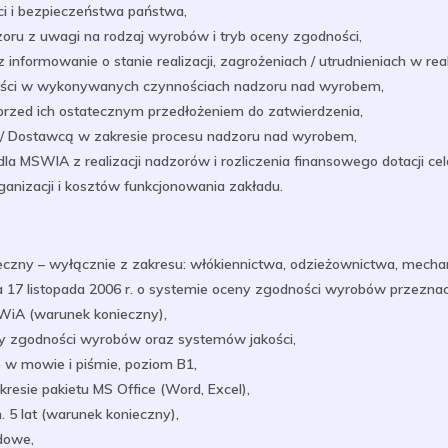
i i bezpieczeństwa państwa,
ru z uwagi na rodzaj wyrobów i tryb oceny zgodności,
formowanie o stanie realizacji, zagrożeniach / utrudnieniach w reali
ności w wykonywanych czynnościach nadzoru nad wyrobem,
 przed ich ostatecznym przedłożeniem do zatwierdzenia,
 / Dostawcą w zakresie procesu nadzoru nad wyrobem,
a MSWIA z realizacji nadzorów i rozliczenia finansowego dotacji 
nizacji i kosztów funkcjonowania zakładu.
zny – wyłącznie z zakresu: włókiennictwa, odzieżownictwa, mechaniki
 17 listopada 2006 r. o systemie oceny zgodności wyrobów przezna
iA (warunek konieczny),
 zgodności wyrobów oraz systemów jakości,
w mowie i piśmie, poziom B1,
esie pakietu MS Office (Word, Excel),
. 5 lat (warunek konieczny),
dowe,