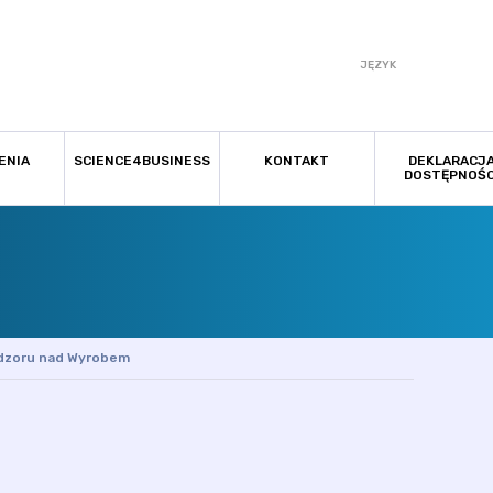
JĘZYK
ENIA
SCIENCE4BUSINESS
KONTAKT
DEKLARACJ
DOSTĘPNOŚC
Nadzoru nad Wyrobem