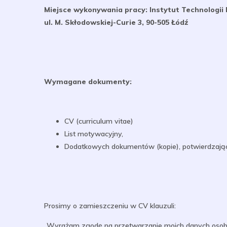
Miejsce wykonywania pracy: Instytut Technologi
ul. M. Skłodowskiej-Curie 3, 90-505 Łódź
Wymagane dokumenty:
CV (curriculum vitae)
List motywacyjny,
Dodatkowych dokumentów (kopie), potwierdzając
Prosimy o zamieszczeniu w CV klauzuli:
„Wyrażam zgodę na przetwarzanie moich danych osobo