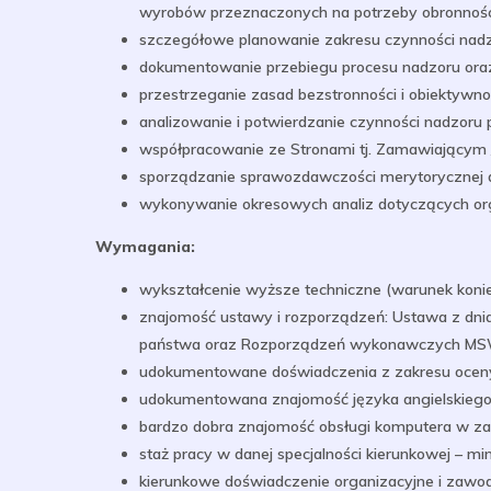
wyrobów przeznaczonych na potrzeby obronnośc
szczegółowe planowanie zakresu czynności nadzo
dokumentowanie przebiegu procesu nadzoru oraz in
przestrzeganie zasad bezstronności i obiektyw
analizowanie i potwierdzanie czynności nadzoru
współpracowanie ze Stronami tj. Zamawiającym
sporządzanie sprawozdawczości merytorycznej dl
wykonywanie okresowych analiz dotyczących orga
Wymagania:
wykształcenie wyższe techniczne (warunek koniec
znajomość ustawy i rozporządzeń: Ustawa z dnia
państwa oraz Rozporządzeń wykonawczych MSW
udokumentowane doświadczenia z zakresu oceny
udokumentowana znajomość języka angielskiego 
bardzo dobra znajomość obsługi komputera w zakr
staż pracy w danej specjalności kierunkowej – min
kierunkowe doświadczenie organizacyjne i zawo