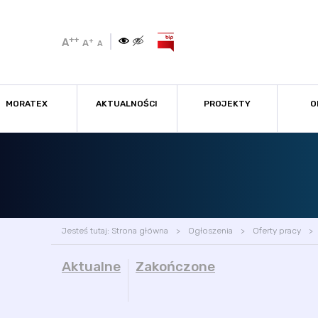
++
A
+
A
A
MORATEX
AKTUALNOŚCI
PROJEKTY
O
Jesteś tutaj:
Strona główna
Ogłoszenia
Oferty pracy
Aktualne
Zakończone