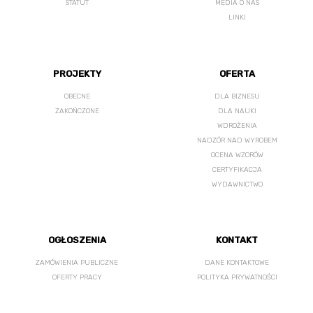
STATUT
MEDIA O NAS
LINKI
PROJEKTY
OFERTA
OBECNE
DLA BIZNESU
ZAKOŃCZONE
DLA NAUKI
WDROŻENIA
NADZÓR NAD WYROBEM
OCENA WZORÓW
CERTYFIKACJA
WYDAWNICTWO
OGŁOSZENIA
KONTAKT
ZAMÓWIENIA PUBLICZNE
DANE KONTAKTOWE
OFERTY PRACY
POLITYKA PRYWATNOŚCI