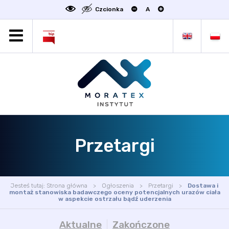
Czcionka
A
MORATEX
AKTUALNOŚCI
PROJEKTY
OFERTA
OFERTA DLA BIZNESU
ZAKŁADY NAUKOWE
Przetargi
OGŁOSZENIA
SCIENCE4BUSINESS
KONTAKT
Jesteś tutaj:
Strona główna
Ogłoszenia
Przetargi
Dostawa i
DEKLARACJA DOSTĘPNOŚCI
montaż stanowiska badawczego oceny potencjalnych urazów ciała
w aspekcie ostrzału bądź uderzenia
Aktualne
Zakończone