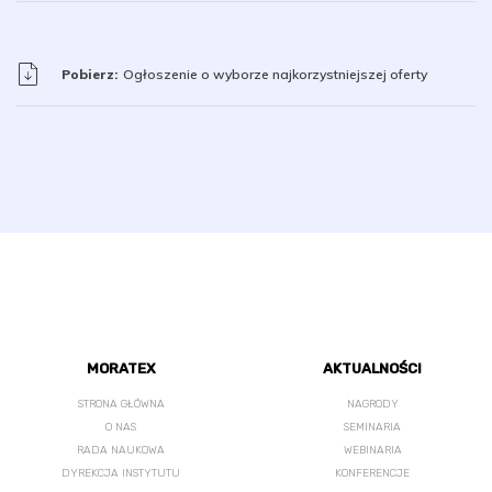
Pobierz:
Ogłoszenie o wyborze najkorzystniejszej oferty
MORATEX
AKTUALNOŚCI
STRONA GŁÓWNA
NAGRODY
O NAS
SEMINARIA
RADA NAUKOWA
WEBINARIA
DYREKCJA INSTYTUTU
KONFERENCJE