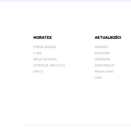
MORATEX
AKTUALNOŚCI
STRONA GŁÓWNA
NAGRODY
O NAS
SEMINARIA
RADA NAUKOWA
WEBINARIA
DYREKCJA INSTYTUTU
KONFERENCJE
STATUT
MEDIA O NAS
LINKI