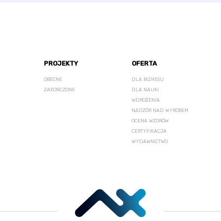
PROJEKTY
OFERTA
OBECNE
DLA BIZNESU
ZAKOŃCZONE
DLA NAUKI
WDROŻENIA
NADZÓR NAD WYROBEM
OCENA WZORÓW
CERTYFIKACJA
WYDAWNICTWO