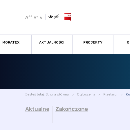
++
A
+
A
A
MORATEX
AKTUALNOŚCI
PROJEKTY
O
Jesteś tutaj:
Strona główna
Ogłoszenia
Przetargi
Ko
Aktualne
Zakończone