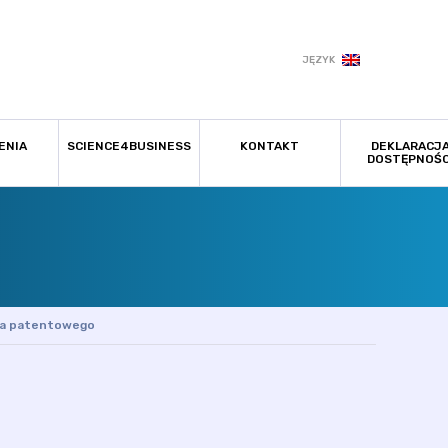
JĘZYK
ENIA
SCIENCE4BUSINESS
KONTAKT
DEKLARACJ
DOSTĘPNOŚC
ika patentowego