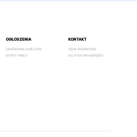
OGŁOSZENIA
KONTAKT
ZAMÓWIENIA PUBLICZNE
DANE KONTAKTOWE
OFERTY PRACY
POLITYKA PRYWATNOŚCI