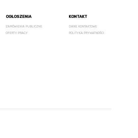
OGŁOSZENIA
KONTAKT
ZAMÓWIENIA PUBLICZNE
DANE KONTAKTOWE
OFERTY PRACY
POLITYKA PRYWATNOŚCI