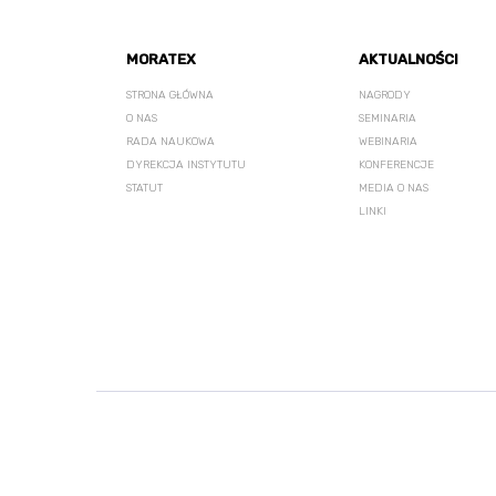
MORATEX
AKTUALNOŚCI
STRONA GŁÓWNA
NAGRODY
O NAS
SEMINARIA
RADA NAUKOWA
WEBINARIA
DYREKCJA INSTYTUTU
KONFERENCJE
STATUT
MEDIA O NAS
LINKI