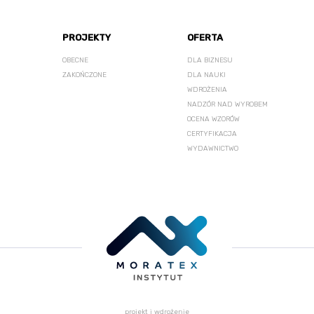
PROJEKTY
OFERTA
OBECNE
DLA BIZNESU
ZAKOŃCZONE
DLA NAUKI
WDROŻENIA
NADZÓR NAD WYROBEM
OCENA WZORÓW
CERTYFIKACJA
WYDAWNICTWO
projekt i wdrożenie