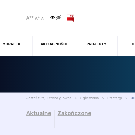
++
A
+
A
A
MORATEX
AKTUALNOŚCI
PROJEKTY
O
Jesteś tutaj:
Strona główna
Ogłoszenia
Przetargi
O
Aktualne
Zakończone