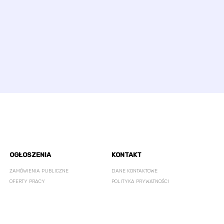
OGŁOSZENIA
KONTAKT
ZAMÓWIENIA PUBLICZNE
DANE KONTAKTOWE
OFERTY PRACY
POLITYKA PRYWATNOŚCI