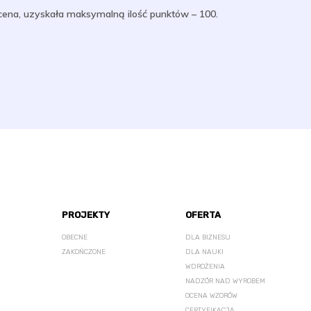
 cena, uzyskała maksymalną ilość punktów – 100.
PROJEKTY
OFERTA
OBECNE
DLA BIZNESU
ZAKOŃCZONE
DLA NAUKI
WDROŻENIA
NADZÓR NAD WYROBEM
OCENA WZORÓW
CERTYFIKACJA