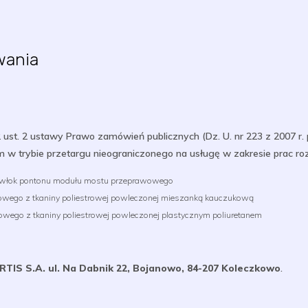
wania
 ust. 2 ustawy Prawo zamówień publicznych (Dz. U. nr 223 z 2007 r.
m w trybie przetargu nieograniczonego na usługę w zakresie prac r
 powłok pontonu modułu mostu przeprawowego
owego z tkaniny poliestrowej powleczonej mieszanką kauczukową
wego z tkaniny poliestrowej powleczonej plastycznym poliuretanem
TIS S.A. ul. Na Dabnik 22, Bojanowo, 84-207 Koleczkowo
.