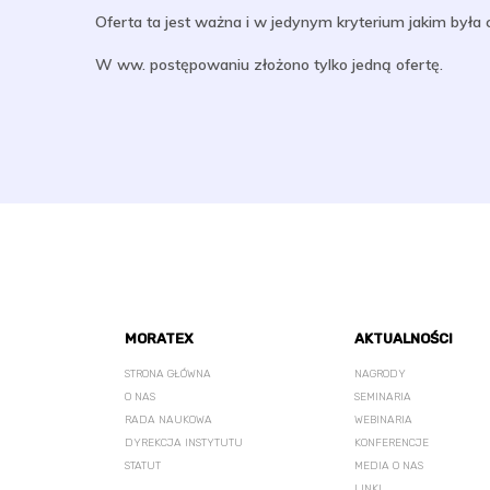
Oferta ta jest ważna i w jedynym kryterium jakim była
W ww. postępowaniu złożono tylko jedną ofertę.
MORATEX
AKTUALNOŚCI
STRONA GŁÓWNA
NAGRODY
O NAS
SEMINARIA
RADA NAUKOWA
WEBINARIA
DYREKCJA INSTYTUTU
KONFERENCJE
STATUT
MEDIA O NAS
LINKI