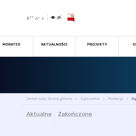
++
A
+
A
A
MORATEX
AKTUALNOŚCI
PROJEKTY
O
Jesteś tutaj:
Strona główna
Ogłoszenia
Przetargi
Og
Aktualne
Zakończone