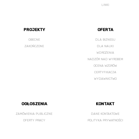
LINKI
PROJEKTY
OFERTA
OBECNE
DLA BIZNESU
ZAKOŃCZONE
DLA NAUKI
WDROŻENIA
NADZÓR NAD WYROBEM
OCENA WZORÓW
CERTYFIKACJA
WYDAWNICTWO
OGŁOSZENIA
KONTAKT
ZAMÓWIENIA PUBLICZNE
DANE KONTAKTOWE
OFERTY PRACY
POLITYKA PRYWATNOŚCI