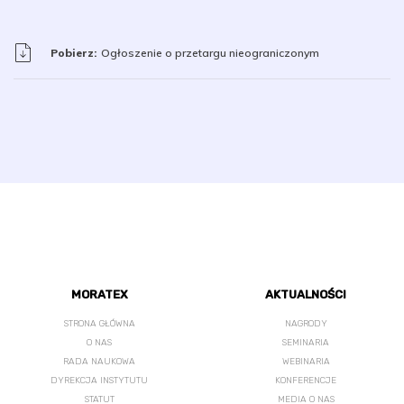
Pobierz:
Ogłoszenie o przetargu nieograniczonym
MORATEX
AKTUALNOŚCI
STRONA GŁÓWNA
NAGRODY
O NAS
SEMINARIA
RADA NAUKOWA
WEBINARIA
DYREKCJA INSTYTUTU
KONFERENCJE
STATUT
MEDIA O NAS