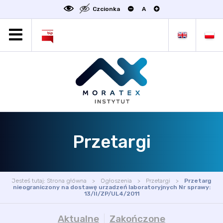
Czcionka
A
MORATEX
AKTUALNOŚCI
PROJEKTY
OFERTA
OFERTA DLA BIZNESU
ZAKŁADY NAUKOWE
Przetargi
OGŁOSZENIA
SCIENCE4BUSINESS
KONTAKT
Jesteś tutaj:
Strona główna
Ogłoszenia
Przetargi
Przetarg
DEKLARACJA DOSTĘPNOŚCI
nieograniczony na dostawę urzadzeń laboratoryjnych Nr sprawy:
13/II/ZP/UL4/2011
Aktualne
Zakończone