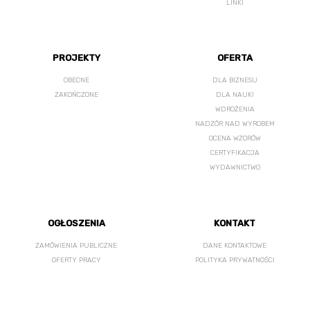
LINKI
PROJEKTY
OFERTA
OBECNE
DLA BIZNESU
ZAKOŃCZONE
DLA NAUKI
WDROŻENIA
NADZÓR NAD WYROBEM
OCENA WZORÓW
CERTYFIKACJA
WYDAWNICTWO
OGŁOSZENIA
KONTAKT
ZAMÓWIENIA PUBLICZNE
DANE KONTAKTOWE
OFERTY PRACY
POLITYKA PRYWATNOŚCI