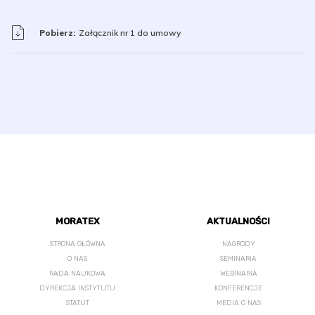
Pobierz:
Załącznik nr 1 do umowy
MORATEX
AKTUALNOŚCI
STRONA GŁÓWNA
NAGRODY
O NAS
SEMINARIA
RADA NAUKOWA
WEBINARIA
DYREKCJA INSTYTUTU
KONFERENCJE
STATUT
MEDIA O NAS