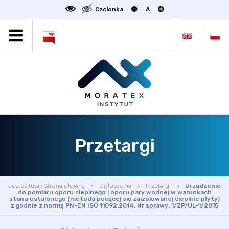
Czcionka
A
MORATEX
AKTUALNOŚCI
PROJEKTY
OFERTA
OFERTA DLA BIZNESU
ZAKŁADY NAUKOWE
Przetargi
OGŁOSZENIA
SCIENCE4BUSINESS
KONTAKT
Jesteś tutaj:
Strona główna
Ogłoszenia
Przetargi
Urządzenie
DEKLARACJA DOSTĘPNOŚCI
do pomiaru oporu cieplnego i oporu pary wodnej w warunkach
stanu ustalonego (metoda pocącej się zaizolowanej cieplnie płyty)
z godnie z normą PN-EN ISO 11092:2014. Nr sprawy: 1/ZP/UL-1/2015