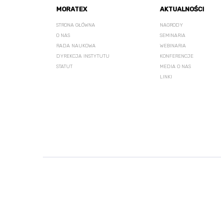
MORATEX
AKTUALNOŚCI
STRONA GŁÓWNA
NAGRODY
O NAS
SEMINARIA
RADA NAUKOWA
WEBINARIA
DYREKCJA INSTYTUTU
KONFERENCJE
STATUT
MEDIA O NAS
LINKI