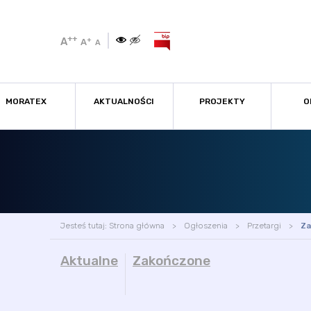
++
A
+
A
A
MORATEX
AKTUALNOŚCI
PROJEKTY
O
Jesteś tutaj:
Strona główna
Ogłoszenia
Przetargi
Za
Aktualne
Zakończone