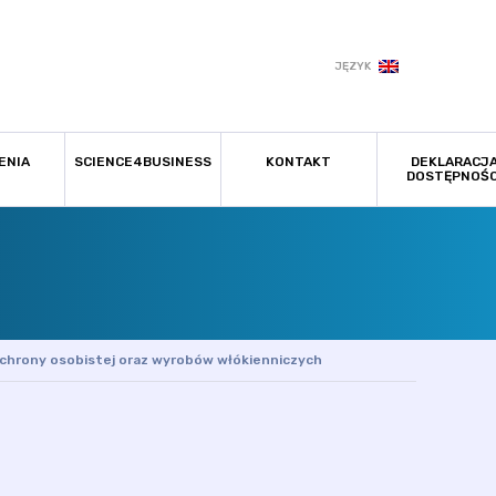
JĘZYK
ENIA
SCIENCE4BUSINESS
KONTAKT
DEKLARACJ
DOSTĘPNOŚC
hrony osobistej oraz wyrobów włókienniczych