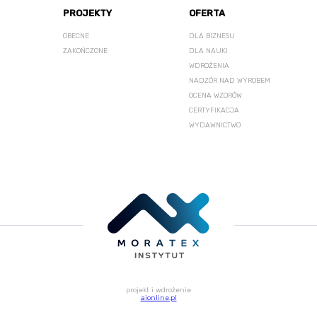
PROJEKTY
OFERTA
OBECNE
DLA BIZNESU
ZAKOŃCZONE
DLA NAUKI
WDROŻENIA
NADZÓR NAD WYROBEM
OCENA WZORÓW
CERTYFIKACJA
WYDAWNICTWO
projekt i wdrożenie
aionline.pl