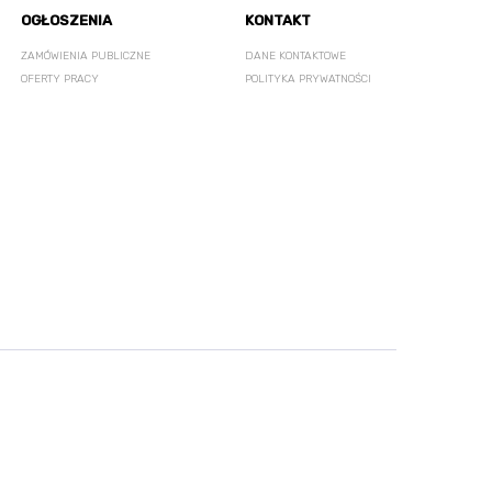
OGŁOSZENIA
KONTAKT
ZAMÓWIENIA PUBLICZNE
DANE KONTAKTOWE
OFERTY PRACY
POLITYKA PRYWATNOŚCI