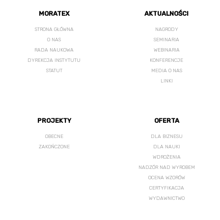
MORATEX
AKTUALNOŚCI
STRONA GŁÓWNA
NAGRODY
O NAS
SEMINARIA
RADA NAUKOWA
WEBINARIA
DYREKCJA INSTYTUTU
KONFERENCJE
STATUT
MEDIA O NAS
LINKI
PROJEKTY
OFERTA
OBECNE
DLA BIZNESU
ZAKOŃCZONE
DLA NAUKI
WDROŻENIA
NADZÓR NAD WYROBEM
OCENA WZORÓW
CERTYFIKACJA
WYDAWNICTWO