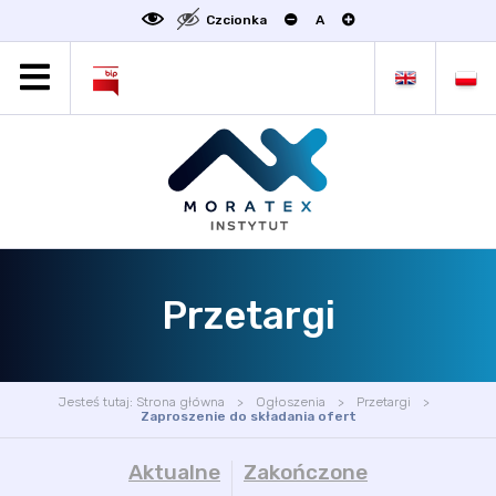
Czcionka
A
MORATEX
AKTUALNOŚCI
PROJEKTY
OFERTA
OFERTA DLA BIZNESU
ZAKŁADY NAUKOWE
Przetargi
OGŁOSZENIA
SCIENCE4BUSINESS
KONTAKT
Jesteś tutaj:
Strona główna
Ogłoszenia
Przetargi
DEKLARACJA DOSTĘPNOŚCI
Zaproszenie do składania ofert
Aktualne
Zakończone