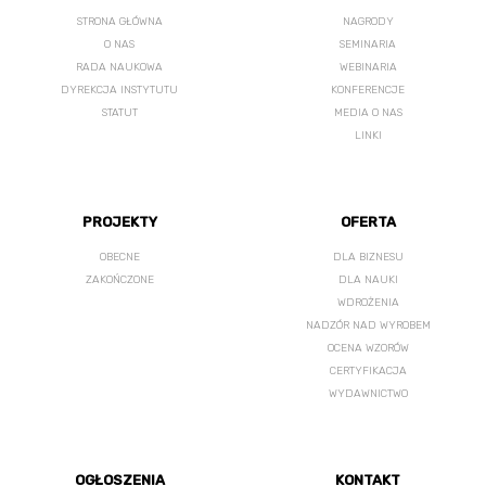
STRONA GŁÓWNA
NAGRODY
O NAS
SEMINARIA
RADA NAUKOWA
WEBINARIA
DYREKCJA INSTYTUTU
KONFERENCJE
STATUT
MEDIA O NAS
LINKI
PROJEKTY
OFERTA
OBECNE
DLA BIZNESU
ZAKOŃCZONE
DLA NAUKI
WDROŻENIA
NADZÓR NAD WYROBEM
OCENA WZORÓW
CERTYFIKACJA
WYDAWNICTWO
OGŁOSZENIA
KONTAKT