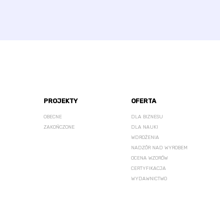
PROJEKTY
OFERTA
OBECNE
DLA BIZNESU
ZAKOŃCZONE
DLA NAUKI
WDROŻENIA
NADZÓR NAD WYROBEM
OCENA WZORÓW
CERTYFIKACJA
WYDAWNICTWO