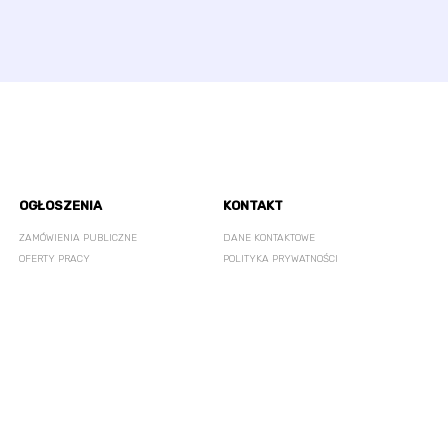
OGŁOSZENIA
KONTAKT
ZAMÓWIENIA PUBLICZNE
DANE KONTAKTOWE
OFERTY PRACY
POLITYKA PRYWATNOŚCI