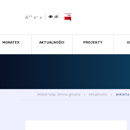
++
A
+
A
A
MORATEX
AKTUALNOŚCI
PROJEKTY
O
Jesteś tutaj:
Strona główna
Aktualności
ankieta