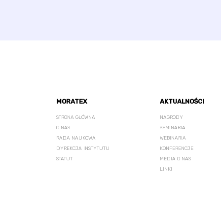
MORATEX
AKTUALNOŚCI
STRONA GŁÓWNA
NAGRODY
O NAS
SEMINARIA
RADA NAUKOWA
WEBINARIA
DYREKCJA INSTYTUTU
KONFERENCJE
STATUT
MEDIA O NAS
LINKI