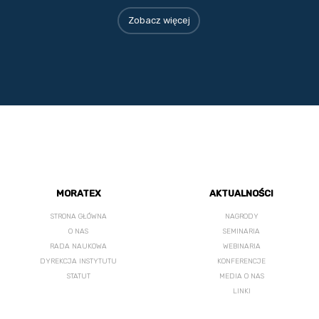
Zobacz więcej
MORATEX
AKTUALNOŚCI
STRONA GŁÓWNA
NAGRODY
O NAS
SEMINARIA
RADA NAUKOWA
WEBINARIA
DYREKCJA INSTYTUTU
KONFERENCJE
STATUT
MEDIA O NAS
LINKI