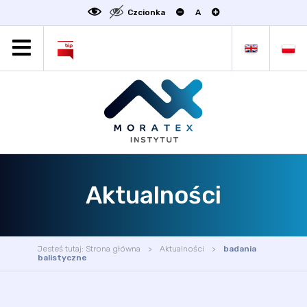
Czcionka
A
MORATEX
AKTUALNOŚCI
PROJEKTY
OFERTA
OFERTA DLA BIZNESU
ZAKŁADY NAUKOWE
Aktualności
OGŁOSZENIA
SCIENCE4BUSINESS
KONTAKT
Jesteś tutaj:
Strona główna
Aktualności
badania
DEKLARACJA DOSTĘPNOŚCI
balistyczne