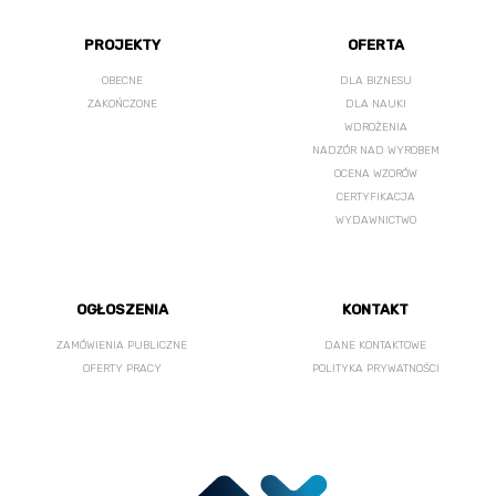
PROJEKTY
OFERTA
OBECNE
DLA BIZNESU
ZAKOŃCZONE
DLA NAUKI
WDROŻENIA
NADZÓR NAD WYROBEM
OCENA WZORÓW
CERTYFIKACJA
WYDAWNICTWO
OGŁOSZENIA
KONTAKT
ZAMÓWIENIA PUBLICZNE
DANE KONTAKTOWE
OFERTY PRACY
POLITYKA PRYWATNOŚCI