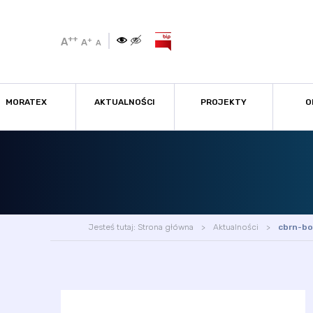
++
A
+
A
A
MORATEX
AKTUALNOŚCI
PROJEKTY
O
Jesteś tutaj:
Strona główna
Aktualności
cbrn-bo