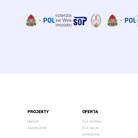
PROJEKTY
OFERTA
OBECNE
DLA BIZNESU
ZAKOŃCZONE
DLA NAUKI
WDROŻENIA