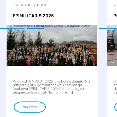
13 cze 2025
2
EPIMILITARIS 2025
P
W dniach 07-09.04.2025 r., w hotelu Zamek Ryn,
PO
odbyła się XI Międzynarodowa Konferencja
od
Naukowa EPIMILITARIS 2025 Epidemiologia i
sk
Bezpieczeństwo CBRNE, na której […]
be
ZOBACZ WIĘCEJ