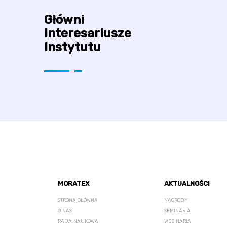
Główni
Interesariusze
Instytutu
MORATEX
AKTUALNOŚCI
STRONA GŁÓWNA
NAGRODY
O NAS
SEMINARIA
RADA NAUKOWA
WEBINARIA