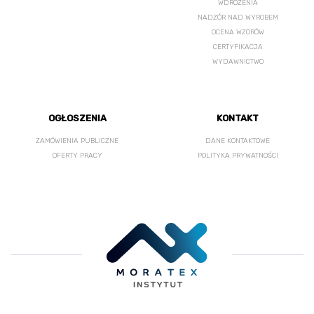
WDROŻENIA
NADZÓR NAD WYROBEM
OCENA WZORÓW
CERTYFIKACJA
WYDAWNICTWO
OGŁOSZENIA
KONTAKT
ZAMÓWIENIA PUBLICZNE
DANE KONTAKTOWE
OFERTY PRACY
POLITYKA PRYWATNOŚCI