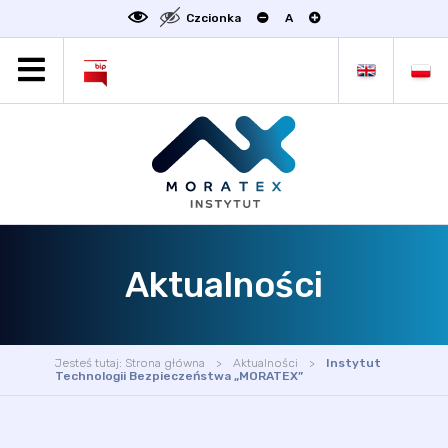
Czcionka
A
MORATEX
AKTUALNOŚCI
PROJEKTY
OFERTA
OFERTA DLA BIZNESU
ZAKŁADY NAUKOWE
Aktualności
OGŁOSZENIA
SCIENCE4BUSINESS
KONTAKT
Jesteś tutaj:
Strona główna
Aktualności
Instytut
DEKLARACJA DOSTĘPNOŚCI
Technologii Bezpieczeństwa „MORATEX”