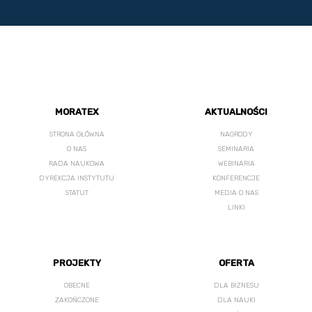
MORATEX
AKTUALNOŚCI
STRONA GŁÓWNA
NAGRODY
O NAS
SEMINARIA
RADA NAUKOWA
WEBINARIA
DYREKCJA INSTYTUTU
KONFERENCJE
STATUT
MEDIA O NAS
LINKI
PROJEKTY
OFERTA
OBECNE
DLA BIZNESU
ZAKOŃCZONE
DLA NAUKI