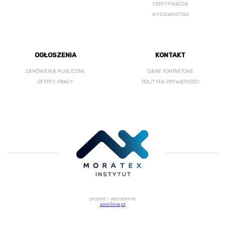
CERTYFIKACJA
WYDAWNICTWO
OGŁOSZENIA
KONTAKT
ZAMÓWIENIA PUBLICZNE
DANE KONTAKTOWE
OFERTY PRACY
POLITYKA PRYWATNOŚCI
projekt i wdrożenie
aionline.pl