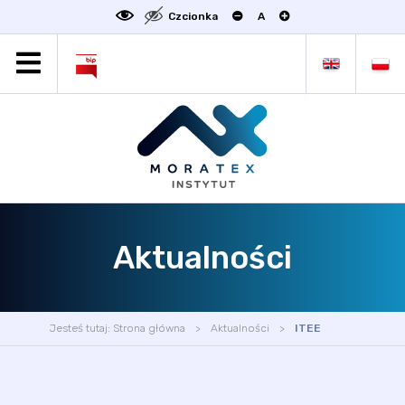
Czcionka
A
MORATEX
AKTUALNOŚCI
PROJEKTY
OFERTA
OFERTA DLA BIZNESU
ZAKŁADY NAUKOWE
Aktualności
OGŁOSZENIA
SCIENCE4BUSINESS
KONTAKT
Jesteś tutaj:
Strona główna
Aktualności
ITEE
DEKLARACJA DOSTĘPNOŚCI