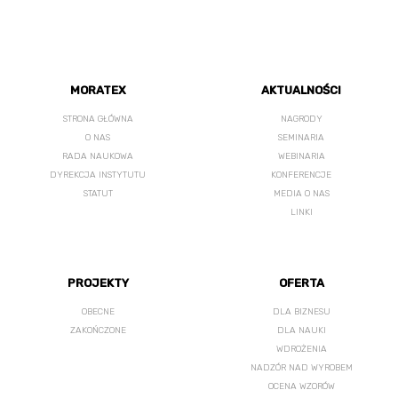
MORATEX
AKTUALNOŚCI
STRONA GŁÓWNA
NAGRODY
O NAS
SEMINARIA
RADA NAUKOWA
WEBINARIA
DYREKCJA INSTYTUTU
KONFERENCJE
STATUT
MEDIA O NAS
LINKI
PROJEKTY
OFERTA
OBECNE
DLA BIZNESU
ZAKOŃCZONE
DLA NAUKI
WDROŻENIA
NADZÓR NAD WYROBEM
OCENA WZORÓW