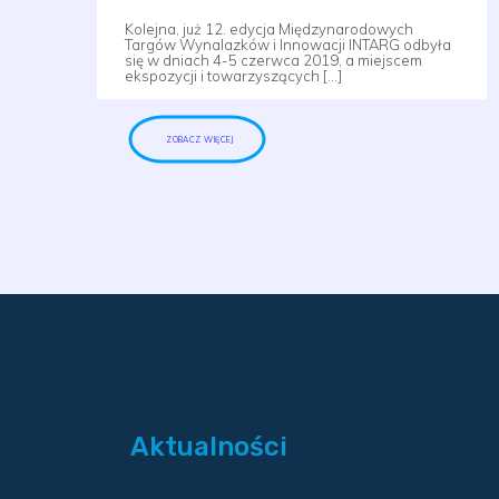
Kolejna, już 12. edycja Międzynarodowych
Targów Wynalazków i Innowacji INTARG odbyła
się w dniach 4-5 czerwca 2019, a miejscem
ekspozycji i towarzyszących […]
ZOBACZ WIĘCEJ
Aktualności