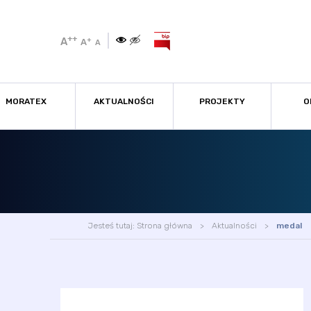
++
A
+
A
A
MORATEX
AKTUALNOŚCI
PROJEKTY
O
Jesteś tutaj:
Strona główna
Aktualności
medal