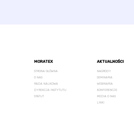
MORATEX
AKTUALNOŚCI
STRONA GŁÓWNA
NAGRODY
O NAS
SEMINARIA
RADA NAUKOWA
WEBINARIA
DYREKCJA INSTYTUTU
KONFERENCJE
STATUT
MEDIA O NAS
LINKI