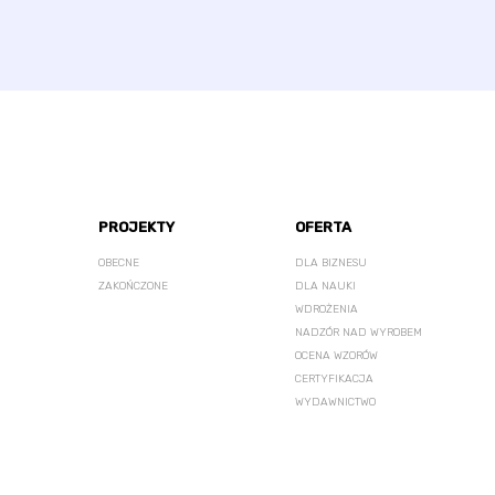
PROJEKTY
OFERTA
OBECNE
DLA BIZNESU
ZAKOŃCZONE
DLA NAUKI
WDROŻENIA
NADZÓR NAD WYROBEM
OCENA WZORÓW
CERTYFIKACJA
WYDAWNICTWO