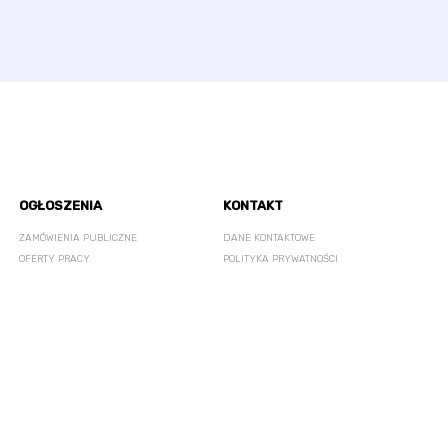
OGŁOSZENIA
KONTAKT
ZAMÓWIENIA PUBLICZNE
DANE KONTAKTOWE
OFERTY PRACY
POLITYKA PRYWATNOŚCI