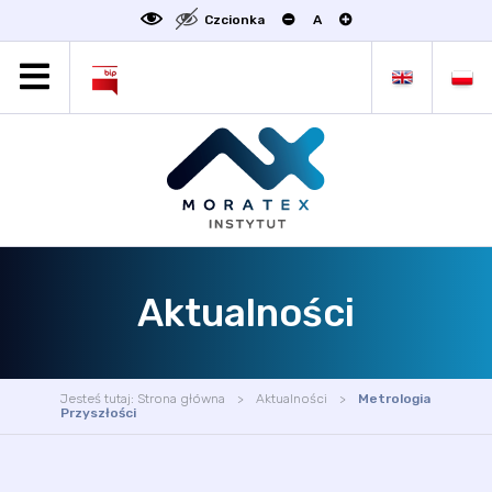
Czcionka
A
MORATEX
AKTUALNOŚCI
PROJEKTY
OFERTA
OFERTA DLA BIZNESU
ZAKŁADY NAUKOWE
Aktualności
OGŁOSZENIA
SCIENCE4BUSINESS
KONTAKT
Jesteś tutaj:
Strona główna
Aktualności
Metrologia
DEKLARACJA DOSTĘPNOŚCI
Przyszłości