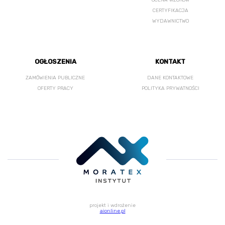
OCENA WZORÓW
CERTYFIKACJA
WYDAWNICTWO
OGŁOSZENIA
KONTAKT
ZAMÓWIENIA PUBLICZNE
DANE KONTAKTOWE
OFERTY PRACY
POLITYKA PRYWATNOŚCI
projekt i wdrożenie
aionline.pl