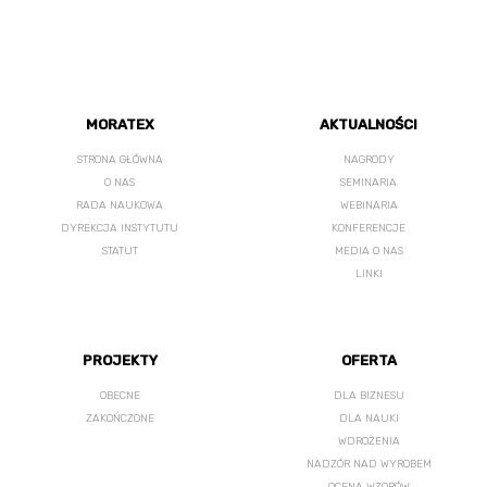
MORATEX
AKTUALNOŚCI
STRONA GŁÓWNA
NAGRODY
O NAS
SEMINARIA
RADA NAUKOWA
WEBINARIA
DYREKCJA INSTYTUTU
KONFERENCJE
STATUT
MEDIA O NAS
LINKI
PROJEKTY
OFERTA
OBECNE
DLA BIZNESU
ZAKOŃCZONE
DLA NAUKI
WDROŻENIA
NADZÓR NAD WYROBEM