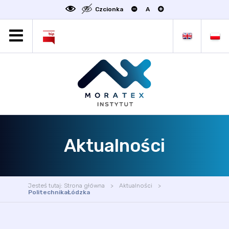
Czcionka
A
MORATEX
AKTUALNOŚCI
PROJEKTY
OFERTA
OFERTA DLA BIZNESU
ZAKŁADY NAUKOWE
Aktualności
OGŁOSZENIA
SCIENCE4BUSINESS
KONTAKT
Jesteś tutaj:
Strona główna
Aktualności
DEKLARACJA DOSTĘPNOŚCI
PolitechnikaŁódzka