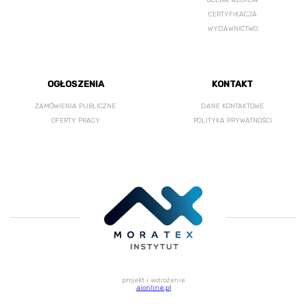
OCENA WZORÓW
CERTYFIKACJA
WYDAWNICTWO
OGŁOSZENIA
KONTAKT
ZAMÓWIENIA PUBLICZNE
DANE KONTAKTOWE
OFERTY PRACY
POLITYKA PRYWATNOŚCI
projekt i wdrożenie
aionline.pl