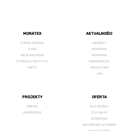
MORATEX
AKTUALNOŚCI
STRONA GŁÓWNA
NAGRODY
O NAS
SEMINARIA
RADA NAUKOWA
WEBINARIA
DYREKCJA INSTYTUTU
KONFERENCJE
STATUT
MEDIA O NAS
LINKI
PROJEKTY
OFERTA
OBECNE
DLA BIZNESU
ZAKOŃCZONE
DLA NAUKI
WDROŻENIA
NADZÓR NAD WYROBEM