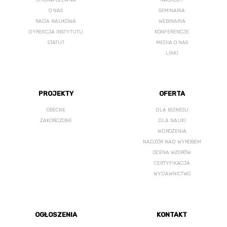
STRONA GŁÓWNA
NAGRODY
O NAS
SEMINARIA
RADA NAUKOWA
WEBINARIA
DYREKCJA INSTYTUTU
KONFERENCJE
STATUT
MEDIA O NAS
LINKI
PROJEKTY
OFERTA
OBECNE
DLA BIZNESU
ZAKOŃCZONE
DLA NAUKI
WDROŻENIA
NADZÓR NAD WYROBEM
OCENA WZORÓW
CERTYFIKACJA
WYDAWNICTWO
OGŁOSZENIA
KONTAKT