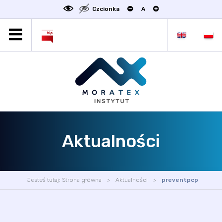
Czcionka
A
MORATEX
AKTUALNOŚCI
PROJEKTY
OFERTA
OFERTA DLA BIZNESU
ZAKŁADY NAUKOWE
Aktualności
OGŁOSZENIA
SCIENCE4BUSINESS
KONTAKT
Jesteś tutaj:
Strona główna
Aktualności
preventpcp
DEKLARACJA DOSTĘPNOŚCI