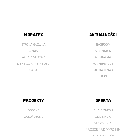
MORATEX
AKTUALNOŚCI
STRONA GŁÓWNA
NAGRODY
O NAS
SEMINARIA
RADA NAUKOWA
WEBINARIA
DYREKCJA INSTYTUTU
KONFERENCJE
STATUT
MEDIA O NAS
LINKI
PROJEKTY
OFERTA
OBECNE
DLA BIZNESU
ZAKOŃCZONE
DLA NAUKI
WDROŻENIA
NADZÓR NAD WYROBEM