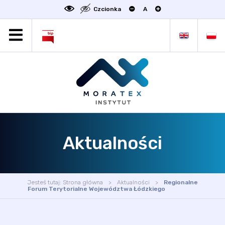
Czcionka
A
MORATEX
AKTUALNOŚCI
PROJEKTY
OFERTA
OFERTA DLA BIZNESU
ZAKŁADY NAUKOWE
Aktualności
OGŁOSZENIA
SCIENCE4BUSINESS
KONTAKT
Jesteś tutaj:
Strona główna
Aktualności
Regionalne
DEKLARACJA DOSTĘPNOŚCI
Forum Terytorialne Województwa Łódzkiego