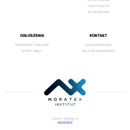
OCENA WZORÓW
CERTYFIKACJA
WYDAWNICTWO
OGŁOSZENIA
KONTAKT
ZAMÓWIENIA PUBLICZNE
DANE KONTAKTOWE
OFERTY PRACY
POLITYKA PRYWATNOŚCI
projekt i wdrożenie
aionline.pl