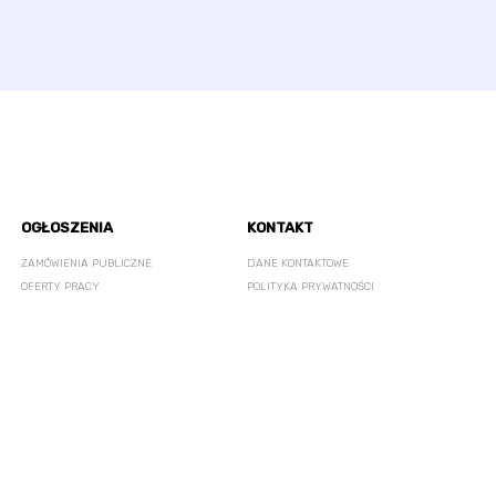
OGŁOSZENIA
KONTAKT
ZAMÓWIENIA PUBLICZNE
DANE KONTAKTOWE
OFERTY PRACY
POLITYKA PRYWATNOŚCI