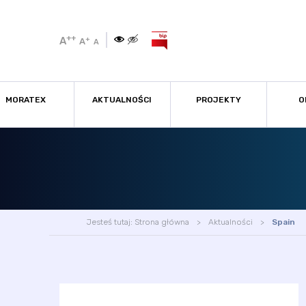
++
A
+
A
A
MORATEX
AKTUALNOŚCI
PROJEKTY
O
Jesteś tutaj:
Strona główna
Aktualności
Spain