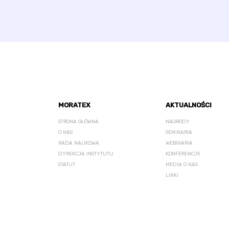
MORATEX
AKTUALNOŚCI
STRONA GŁÓWNA
NAGRODY
O NAS
SEMINARIA
RADA NAUKOWA
WEBINARIA
DYREKCJA INSTYTUTU
KONFERENCJE
STATUT
MEDIA O NAS
LINKI