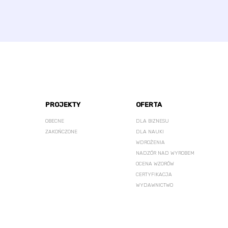
PROJEKTY
OFERTA
OBECNE
DLA BIZNESU
ZAKOŃCZONE
DLA NAUKI
WDROŻENIA
NADZÓR NAD WYROBEM
OCENA WZORÓW
CERTYFIKACJA
WYDAWNICTWO