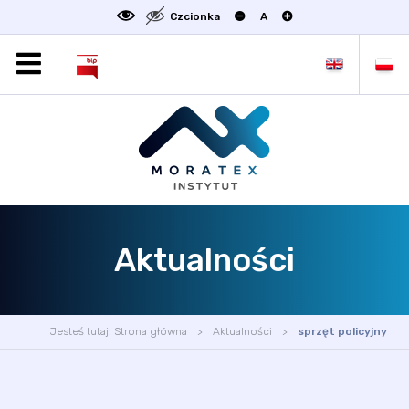
Czcionka
A
MORATEX
AKTUALNOŚCI
PROJEKTY
OFERTA
OFERTA DLA BIZNESU
ZAKŁADY NAUKOWE
Aktualności
OGŁOSZENIA
SCIENCE4BUSINESS
KONTAKT
Jesteś tutaj:
Strona główna
Aktualności
sprzęt policyjny
DEKLARACJA DOSTĘPNOŚCI