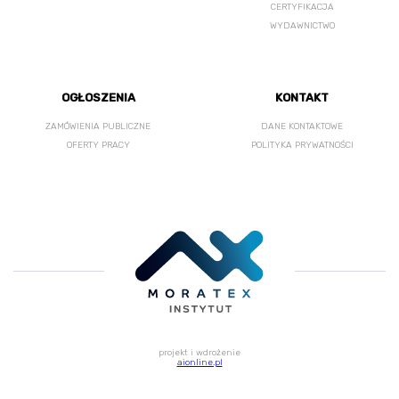
CERTYFIKACJA
WYDAWNICTWO
OGŁOSZENIA
KONTAKT
ZAMÓWIENIA PUBLICZNE
DANE KONTAKTOWE
OFERTY PRACY
POLITYKA PRYWATNOŚCI
projekt i wdrożenie
aionline.pl