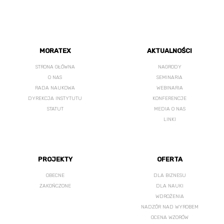
MORATEX
AKTUALNOŚCI
STRONA GŁÓWNA
NAGRODY
O NAS
SEMINARIA
RADA NAUKOWA
WEBINARIA
DYREKCJA INSTYTUTU
KONFERENCJE
STATUT
MEDIA O NAS
LINKI
PROJEKTY
OFERTA
OBECNE
DLA BIZNESU
ZAKOŃCZONE
DLA NAUKI
WDROŻENIA
NADZÓR NAD WYROBEM
OCENA WZORÓW