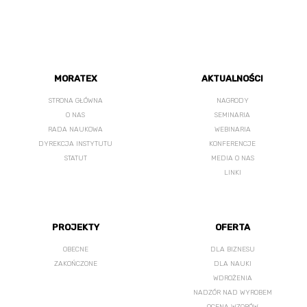
MORATEX
AKTUALNOŚCI
STRONA GŁÓWNA
NAGRODY
O NAS
SEMINARIA
RADA NAUKOWA
WEBINARIA
DYREKCJA INSTYTUTU
KONFERENCJE
STATUT
MEDIA O NAS
LINKI
PROJEKTY
OFERTA
OBECNE
DLA BIZNESU
ZAKOŃCZONE
DLA NAUKI
WDROŻENIA
NADZÓR NAD WYROBEM