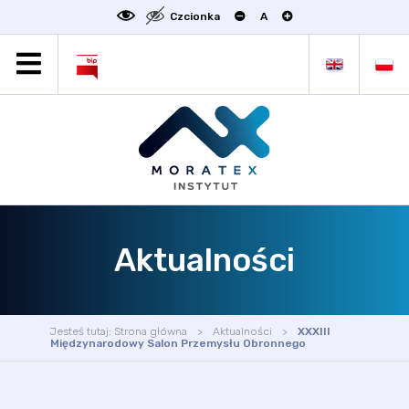
Czcionka
A
MORATEX
AKTUALNOŚCI
PROJEKTY
OFERTA
OFERTA DLA BIZNESU
ZAKŁADY NAUKOWE
Aktualności
OGŁOSZENIA
SCIENCE4BUSINESS
KONTAKT
Jesteś tutaj:
Strona główna
Aktualności
XXXIII
DEKLARACJA DOSTĘPNOŚCI
Międzynarodowy Salon Przemysłu Obronnego