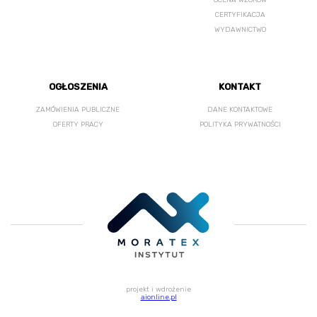
OCENA WZORÓW
CERTYFIKACJA
WYDAWNICTWO
OGŁOSZENIA
KONTAKT
ZAMÓWIENIA PUBLICZNE
DANE KONTAKTOWE
OFERTY PRACY
POLITYKA PRYWATNOŚCI
projekt i wdrożenie
aionline.pl