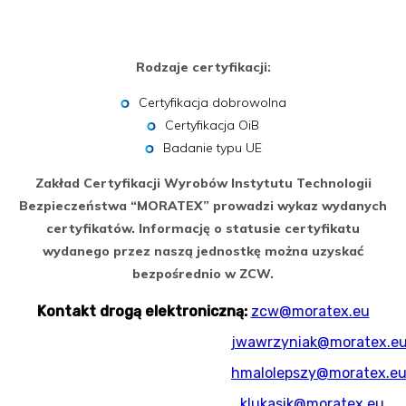
Rodzaje certyfikacji:
Certyfikacja dobrowolna
Certyfikacja OiB
Badanie typu UE
Zakład Certyfikacji Wyrobów Instytutu Technologii
Bezpieczeństwa “MORATEX” prowadzi wykaz wydanych
certyfikatów. Informację o statusie certyfikatu
wydanego przez naszą jednostkę można uzyskać
bezpośrednio w ZCW.
Kontakt drogą elektroniczną:
zcw@moratex.eu
jwawrzyniak@moratex.e
hmalolepszy@moratex.e
klukasik@moratex.eu