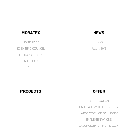
MORATEX
NEWS
HOME PAGE
LINKS
SCIENTIFIC COUNCIL
ALL NEWS
THE MANAGEMENT
ABOUT US
STATUTE
PROJECTS
OFFER
CERTIFICATION
LABORATORY OF CHEMISTRY
LABORATORY OF BALLISTICS
IMPLEMENTATIONS
LABORATORY OF METROLOGY