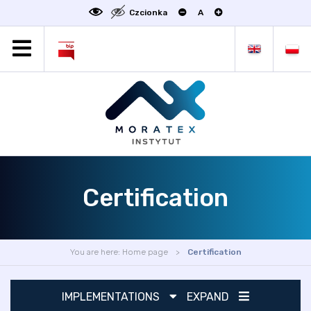
Czcionka
A
MORATEX
ALL NEWS
PROJECTS
ABOUT US
LABORATORY OF METROLOGY
STATUTE
Certification
OFFER
CONTACT
CONFERENCE
You are here:
Home page
Certification
LINKS
IMPLEMENTATIONS
EXPAND