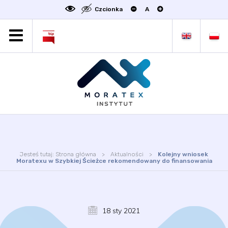
Czcionka
A
MORATEX
AKTUALNOŚCI
PROJEKTY
OFERTA
OFERTA DLA BIZNESU
ZAKŁADY NAUKOWE
OGŁOSZENIA
Jesteś tutaj:
Strona główna
Aktualności
Kolejny wniosek
SCIENCE4BUSINESS
Moratexu w Szybkiej Ścieżce rekomendowany do finansowania
KONTAKT
DEKLARACJA DOSTĘPNOŚCI
18 sty 2021