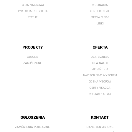
RADA NAUKOWA
WEBINARIA
DYREKCJA INSTYTUTU
KONFERENCJE
STATUT
MEDIA O NAS
LINKI
PROJEKTY
OFERTA
OBECNE
DLA BIZNESU
ZAKOŃCZONE
DLA NAUKI
WDROŻENIA
NADZÓR NAD WYROBEM
OCENA WZORÓW
CERTYFIKACJA
WYDAWNICTWO
OGŁOSZENIA
KONTAKT
ZAMÓWIENIA PUBLICZNE
DANE KONTAKTOWE